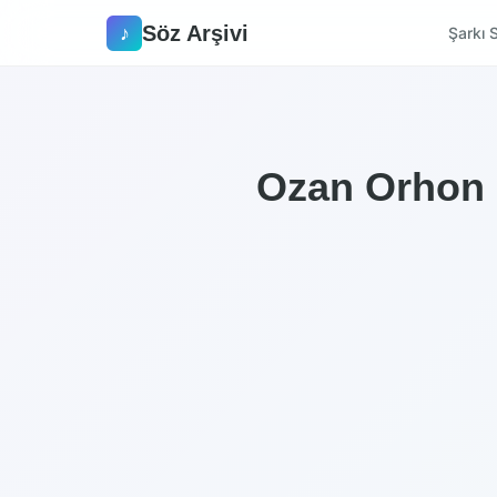
Söz Arşivi
♪
Şarkı S
Ozan Orhon –