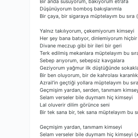
Bir anda susuyorum, bakıyorum etrafa
Düşünüyorum bomboş bakışlarımla
Bir çaya, bir sigaraya müptelayım bu sıra 
Yalnız takılıyorum, çekemiyorum kimseyi
Her şey bana batıyor, dinlemiyorum hiçbir
Divane meczup gibi bir ileri bir geri
Terk edilmiş mekanlara müptelayım bu sır
Sebep arıyorum, sebepsiz kavgalara
Geziyorum yağmur ilk düştüğünde sokakl
Bir ben oluyorum, bir de kahrolası karanlık
Azrail’in geçtiği yollara müptelayım bu sır
Geçmişim yardan, serden, tanımam kimsey
Selam verseler bile duymam hiç kimseyi
Lal oluverir dilim görünce seni
Bir tek sana bir, tek sana müptelayım bu s
Geçmişim yardan, tanımam kimseyi
Selam verseler bile duymam hiç kimseyi (