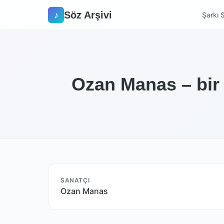
Söz Arşivi
♪
Şarkı S
Ozan Manas – bir 
SANATÇI
Ozan Manas