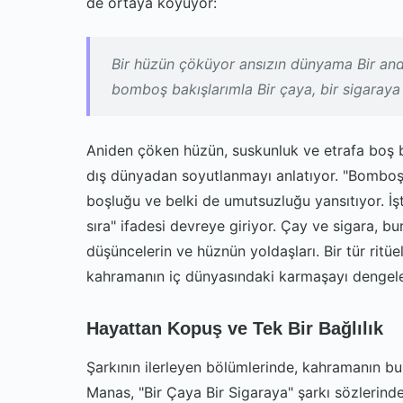
de ortaya koyuyor:
Bir hüzün çöküyor ansızın dünyama Bir a
bomboş bakışlarımla Bir çaya, bir sigaraya
Aniden çöken hüzün, suskunluk ve etrafa boş ba
dış dünyadan soyutlanmayı anlatıyor. "Bomboş 
boşluğu ve belki de umutsuzluğu yansıtıyor. İş
sıra" ifadesi devreye giriyor. Çay ve sigara, bu
düşüncelerin ve hüznün yoldaşları. Bir tür ritüe
kahramanın iç dünyasındaki karmaşayı dengeleme
Hayattan Kopuş ve Tek Bir Bağlılık
Şarkının ilerleyen bölümlerinde, kahramanın bu
Manas, "Bir Çaya Bir Sigaraya" şarkı sözlerinde