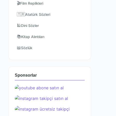
🎬
Film Replikleri
🇹🇷
Atatürk Sözleri
🕌
Dini Sözler
📚
Kitap Alıntıları
📖
Sözlük
Sponsorlar