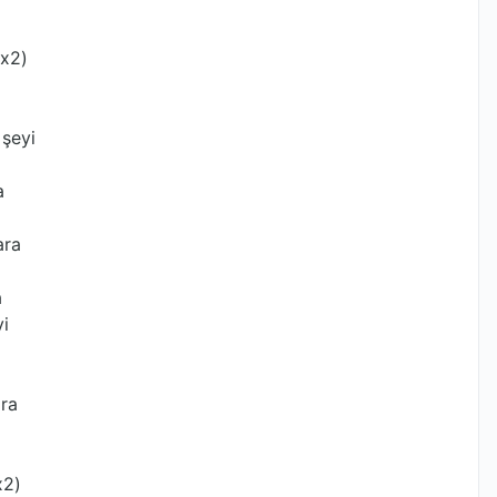
(x2)
 şeyi
a
ara
a
i
ıra
x2)