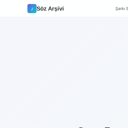
Söz Arşivi
♪
Şarkı S