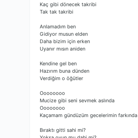
Kaç gibi dönecek takribi
Tak tak takribi
Anlamadım ben
Gidiyor musun elden
Daha bizim için erken
Uyanır mısın aniden
Kendine gel ben
Hazırım buna dünden
Verdiğim o öğütler
Oooooooo
Mucize gibi seni sevmek aslında
Oooooooo
Kaçamam gündüzüm gecelerimin farkında
Bıraktı gitti sahi mi?
Yoksa oyun mu dahi mi?