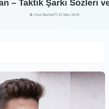
n – Taktik Şarkı Sözleri v
🎤 Onur Baytan
🕒 22 May 2024