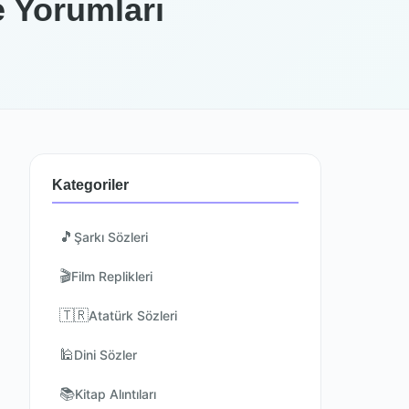
e Yorumları
Kategoriler
🎵
Şarkı Sözleri
🎬
Film Replikleri
🇹🇷
Atatürk Sözleri
🕌
Dini Sözler
📚
Kitap Alıntıları