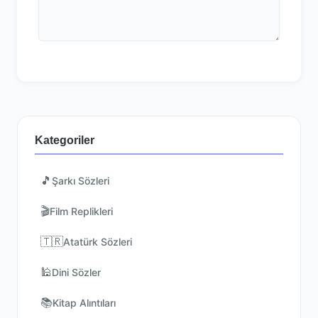
Kategoriler
🎵
Şarkı Sözleri
🎬
Film Replikleri
🇹🇷
Atatürk Sözleri
🕌
Dini Sözler
📚
Kitap Alıntıları