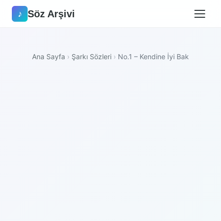
Söz Arşivi
♪
Ana Sayfa
›
Şarkı Sözleri
›
No.1 – Kendine İyi Bak