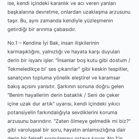
ise, kendi içindeki karanlık ve acı veren yanları
başkalarına devretme, onlardan uzaklaşma arzusunu
taşır. Bu, aynı zamanda kendiyle yüzleşmenin
getirdiği bir arınma çabasıdır.
No.1 – Kendine İyi Bak, insan ilişkilerinin
karmaşıklığını, yalnızlığı ve hayata karşı duyulan
derin bir isyanı işler. "İnsanlar boş kutu gibi dostum /
Tekmeledikçe bi' ses çıkarırlar" gibi keskin tespitler,
sanatçının topluma yönelik eleştirel ve karamsar
bakış açısını yansıtır. Şarkının sonuna doğru gelen
"Benim hayallerim derin bataklık / Seni de çeker
içine uzak dur artık" uyarısı, kendi içindeki yıkıcı
potansiyelin farkındalığıyla sevdiklerini koruma
arzusunu barındırır. "Zaten ölmeye gelmedik mi biz?"
gibi varoluşsal bir soru, hayatın anlamsızlığına dair
derin bir felsefi sorgulamayı ortaya koyar. No.1'in