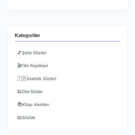
Kategoriler
🎵
Şarkı Sözleri
🎬
Film Replikleri
🇹🇷
Atatürk Sözleri
🕌
Dini Sözler
📚
Kitap Alıntıları
📖
Sözlük