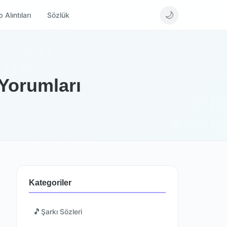
🌙
 Alıntıları
Sözlük
 Yorumları
Kategoriler
🎵
Şarkı Sözleri