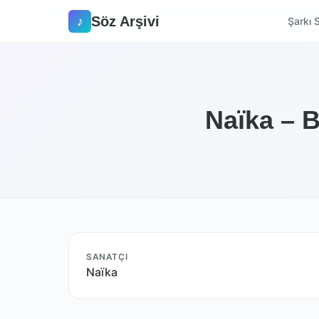
Söz Arşivi
♪
Şarkı S
Naïka – B
SANATÇI
Naïka