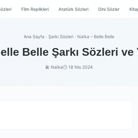
özleri
Film Replikleri
Atatürk Sözleri
Dini Sözler
Kitap
Ana Sayfa
›
Şarkı Sözleri
›
Naïka – Belle Belle
elle Belle Şarkı Sözleri ve
🎤 Naïka
🕒 18 Nis 2024