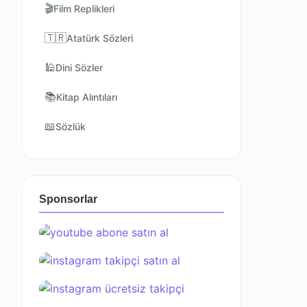
🎬
Film Replikleri
🇹🇷
Atatürk Sözleri
🕌
Dini Sözler
📚
Kitap Alıntıları
📖
Sözlük
Sponsorlar