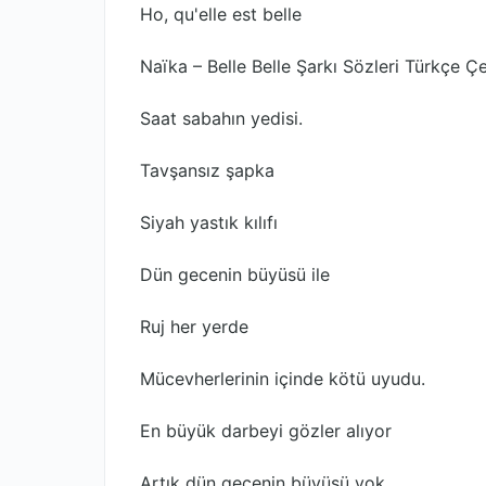
Ho, qu'elle est belle
Naïka – Belle Belle Şarkı Sözleri Türkçe Çe
Saat sabahın yedisi.
Tavşansız şapka
Siyah yastık kılıfı
Dün gecenin büyüsü ile
Ruj her yerde
Mücevherlerinin içinde kötü uyudu.
En büyük darbeyi gözler alıyor
Artık dün gecenin büyüsü yok.