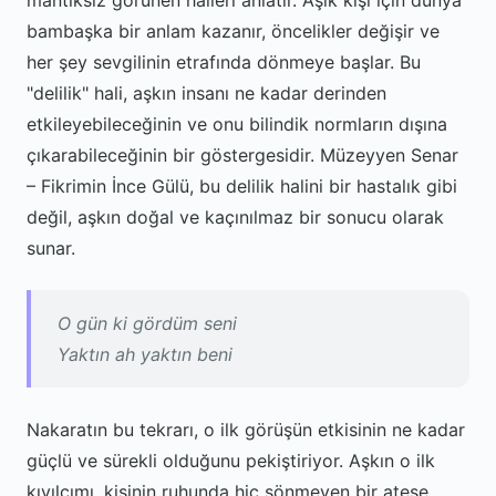
mantıksız görünen halleri anlatır. Aşık kişi için dünya
bambaşka bir anlam kazanır, öncelikler değişir ve
her şey sevgilinin etrafında dönmeye başlar. Bu
"delilik" hali, aşkın insanı ne kadar derinden
etkileyebileceğinin ve onu bilindik normların dışına
çıkarabileceğinin bir göstergesidir. Müzeyyen Senar
– Fikrimin İnce Gülü, bu delilik halini bir hastalık gibi
değil, aşkın doğal ve kaçınılmaz bir sonucu olarak
sunar.
O gün ki gördüm seni
Yaktın ah yaktın beni
Nakaratın bu tekrarı, o ilk görüşün etkisinin ne kadar
güçlü ve sürekli olduğunu pekiştiriyor. Aşkın o ilk
kıvılcımı, kişinin ruhunda hiç sönmeyen bir ateşe