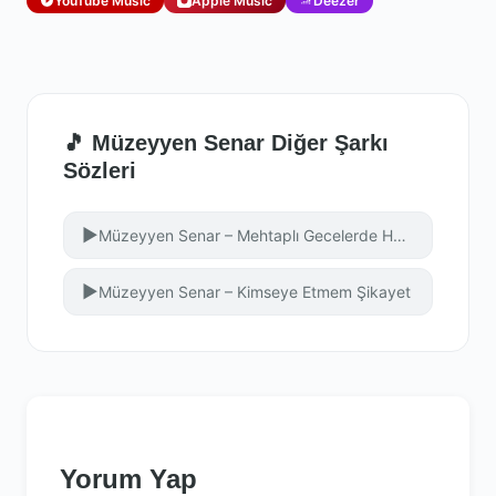
YouTube Music
Apple Music
Deezer
🎵 Müzeyyen Senar Diğer Şarkı
Sözleri
▶
Müzeyyen Senar – Mehtaplı Gecelerde Hep Seni Andım
▶
Müzeyyen Senar – Kimseye Etmem Şikayet
Yorum Yap