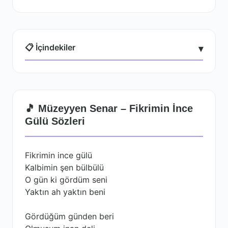
📋 İçindekiler
▾
🎵 Müzeyyen Senar – Fikrimin İnce
Gülü Sözleri
Fikrimin ince gülü
Kalbimin şen bülbülü
O gün ki gördüm seni
Yaktın ah yaktın beni
Gördüğüm günden beri