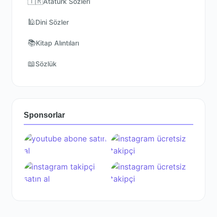
🇹🇷
Atatürk Sözleri
🕌
Dini Sözler
📚
Kitap Alıntıları
📖
Sözlük
Sponsorlar