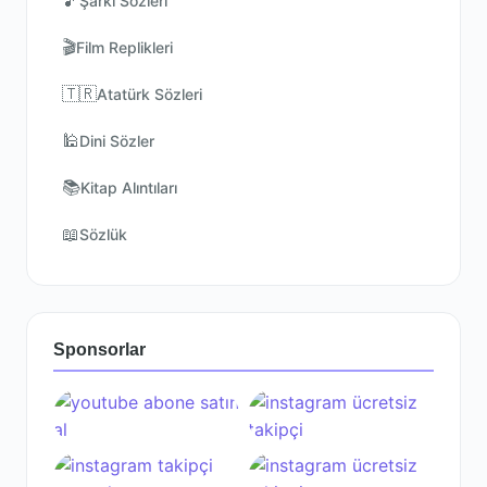
🎵
Şarkı Sözleri
🎬
Film Replikleri
🇹🇷
Atatürk Sözleri
🕌
Dini Sözler
📚
Kitap Alıntıları
📖
Sözlük
Sponsorlar