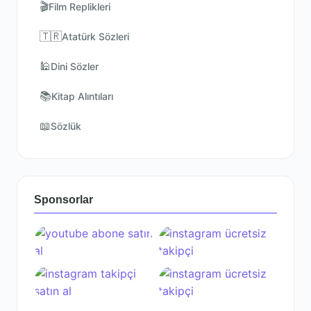
🎬
Film Replikleri
🇹🇷
Atatürk Sözleri
🕌
Dini Sözler
📚
Kitap Alıntıları
📖
Sözlük
Sponsorlar