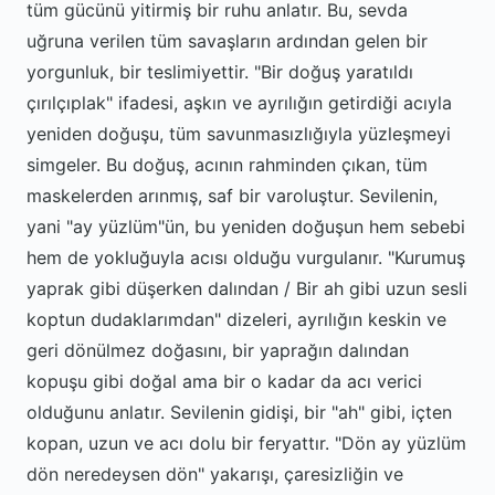
tüm gücünü yitirmiş bir ruhu anlatır. Bu, sevda
uğruna verilen tüm savaşların ardından gelen bir
yorgunluk, bir teslimiyettir. "Bir doğuş yaratıldı
çırılçıplak" ifadesi, aşkın ve ayrılığın getirdiği acıyla
yeniden doğuşu, tüm savunmasızlığıyla yüzleşmeyi
simgeler. Bu doğuş, acının rahminden çıkan, tüm
maskelerden arınmış, saf bir varoluştur. Sevilenin,
yani "ay yüzlüm"ün, bu yeniden doğuşun hem sebebi
hem de yokluğuyla acısı olduğu vurgulanır. "Kurumuş
yaprak gibi düşerken dalından / Bir ah gibi uzun sesli
koptun dudaklarımdan" dizeleri, ayrılığın keskin ve
geri dönülmez doğasını, bir yaprağın dalından
kopuşu gibi doğal ama bir o kadar da acı verici
olduğunu anlatır. Sevilenin gidişi, bir "ah" gibi, içten
kopan, uzun ve acı dolu bir feryattır. "Dön ay yüzlüm
dön neredeysen dön" yakarışı, çaresizliğin ve