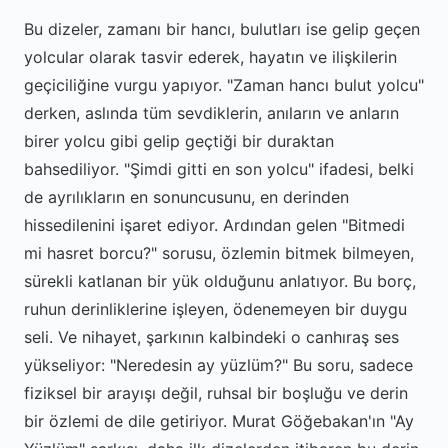
Bu dizeler, zamanı bir hancı, bulutları ise gelip geçen
yolcular olarak tasvir ederek, hayatın ve ilişkilerin
geçiciliğine vurgu yapıyor. "Zaman hancı bulut yolcu"
derken, aslında tüm sevdiklerin, anıların ve anların
birer yolcu gibi gelip geçtiği bir duraktan
bahsediliyor. "Şimdi gitti en son yolcu" ifadesi, belki
de ayrılıkların en sonuncusunu, en derinden
hissedilenini işaret ediyor. Ardından gelen "Bitmedi
mi hasret borcu?" sorusu, özlemin bitmek bilmeyen,
sürekli katlanan bir yük olduğunu anlatıyor. Bu borç,
ruhun derinliklerine işleyen, ödenemeyen bir duygu
seli. Ve nihayet, şarkının kalbindeki o canhıraş ses
yükseliyor: "Neredesin ay yüzlüm?" Bu soru, sadece
fiziksel bir arayışı değil, ruhsal bir boşluğu ve derin
bir özlemi de dile getiriyor. Murat Göğebakan'ın "Ay