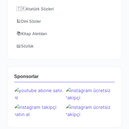
🇹🇷
Atatürk Sözleri
🕌
Dini Sözler
📚
Kitap Alıntıları
📖
Sözlük
Sponsorlar