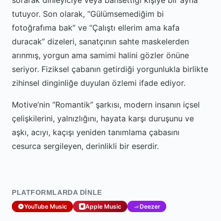
sorarak dinleyiciye veya bahsettiği kişiye bir ayna
tutuyor. Son olarak, “Gülümsemediğim bi
fotoğrafıma bak” ve “Çalıştı ellerim ama kafa
duracak” dizeleri, sanatçının sahte maskelerden
arınmış, yorgun ama samimi halini gözler önüne
seriyor. Fiziksel çabanın getirdiği yorgunlukla birlikte
zihinsel dinginliğe duyulan özlemi ifade ediyor.
Motive’nin “Romantik” şarkısı, modern insanın içsel
çelişkilerini, yalnızlığını, hayata karşı duruşunu ve
aşkı, acıyı, kaçışı yeniden tanımlama çabasını
cesurca sergileyen, derinlikli bir eserdir.
PLATFORMLARDA DINLE
YouTube Music
Apple Music
Deezer