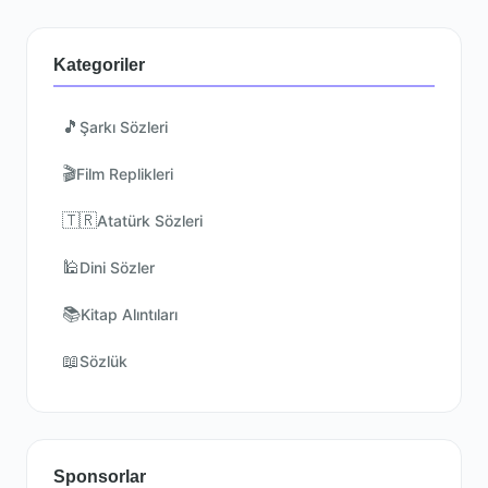
Kategoriler
🎵
Şarkı Sözleri
🎬
Film Replikleri
🇹🇷
Atatürk Sözleri
🕌
Dini Sözler
📚
Kitap Alıntıları
📖
Sözlük
Sponsorlar