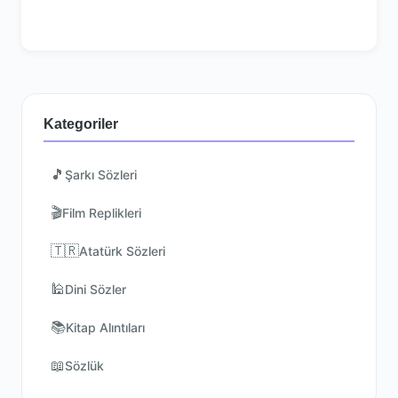
Kategoriler
🎵
Şarkı Sözleri
🎬
Film Replikleri
🇹🇷
Atatürk Sözleri
🕌
Dini Sözler
📚
Kitap Alıntıları
📖
Sözlük