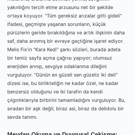
yakınlığını tercih etme arzusunu net bir şekilde
ortaya koyuyor. "Tüm gereksiz arızalar gitti gideli"
ifadesi, geçmişte yaşanan sorunların, küçük
pürüzlerin geride bırakıldığına ve artık ilişkinin daha
saf, daha arınmış bir evreye geçtiğine işaret ediyor.
Melis Fis'in "Kara Kedi" şarkı sözleri, burada adeta
bir temiz sayfa açma çağrısı yapıyor; olumsuz
enerjiden arınıp, sevgiye odaklanma dileğini
vurguluyor. "Günün en güzeli sen güzeliz iki deli"
dizesi ise, bu birlikteliğin ne kadar özel, ne kadar
benzersiz olduğunu ve iki tarafın da kendi
çılgınlıklarıyla birbirini tamamladığını vurguluyor. Bu,
sıradan bir aşk değil, biraz asi, biraz da delidolu bir
sevda tanımı.
Meydan Okuma ve Duygusal Çekişme: