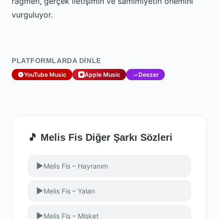
rağmen, gerçek iletişimin ve samimiyetin önemini
vurguluyor.
PLATFORMLARDA DINLE
YouTube Music
Apple Music
Deezer
🎵 Melis Fis Diğer Şarkı Sözleri
▶
Melis Fis – Hayranım
▶
Melis Fis – Yalan
▶
Melis Fis – Misket