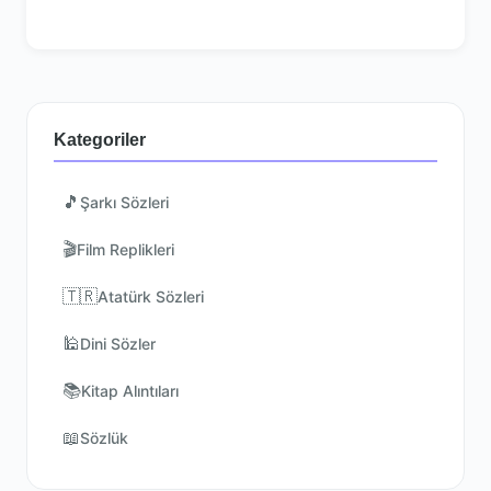
Kategoriler
🎵
Şarkı Sözleri
🎬
Film Replikleri
🇹🇷
Atatürk Sözleri
🕌
Dini Sözler
📚
Kitap Alıntıları
📖
Sözlük