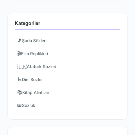
Kategoriler
🎵
Şarkı Sözleri
🎬
Film Replikleri
🇹🇷
Atatürk Sözleri
🕌
Dini Sözler
📚
Kitap Alıntıları
📖
Sözlük