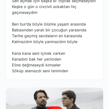
Sen açmak için başka bi’ toprak seçmeseydin
Keşke o gün o civcivli sokaktan hiç
geçmeseydim
Ben bur’da böyle ölümle yaşam arasında
Babasından yaralı bir çocuğun yarasında
Tarihe geçmiş sevdaların en karasında
Kalmazdım böyle yanmazdım böyle
Kana kana seni içmek varken
Kanadım bak her yerimden
Eline değmeseydi kimseler
Söküp alamazdı seni tenimden