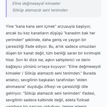
Eline değmeseydi kimseler
Söküp alamazdı seni tenimden
Yine “kana kana seni içmek” arzusuyla başlıyor,
ancak bu kez kanatların düşüşü “kanadım bak her
yerimden” şeklinde, daha geniş ve yaygın bir
çaresizliği ifade ediyor. Bu, artık sadece omuzdan
düşen bir kanat değil, tüm benliği saran bir kırılmışlık
hissi. Son iki dize ise, aşkın sahiplenici ve derin
bağlayıcı yönünü ortaya koyuyor: “Eline değmeseydi
kimseler / Söküp alamazdı seni tenimden.” Burada
anlatıcı, sevgilinin başkaları tarafından “elden
alınmasına” duyduğu öfkeyi ve çaresizliği dile
getiriyor. “Söküp alamazdı seni tenimden” ifadesi,
sevgilinin sadece kalbinde değil, adeta fiziksel
varlığının bir parçası olduğunu, tenine işlemiş