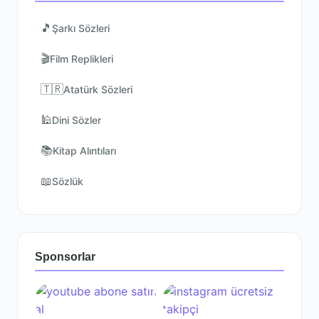
🎵
Şarkı Sözleri
🎬
Film Replikleri
🇹🇷
Atatürk Sözleri
🕌
Dini Sözler
📚
Kitap Alıntıları
📖
Sözlük
Sponsorlar