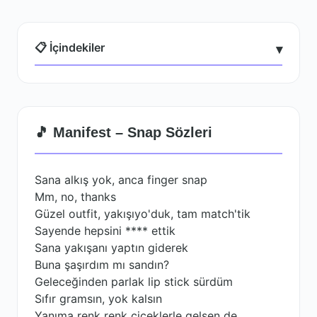
📋 İçindekiler
▾
🎵 Manifest – Snap Sözleri
Sana alkış yok, anca finger snap
Mm, no, thanks
Güzel outfit, yakışıyo'duk, tam match'tik
Sayende hepsini **** ettik
Sana yakışanı yaptın giderek
Buna şaşırdım mı sandın?
Geleceğinden parlak lip stick sürdüm
Sıfır gramsın, yok kalsın
Yanıma renk renk çiçeklerle gelsen de