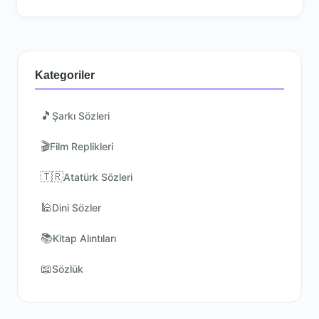
Kategoriler
🎵
Şarkı Sözleri
🎬
Film Replikleri
🇹🇷
Atatürk Sözleri
🕌
Dini Sözler
📚
Kitap Alıntıları
📖
Sözlük