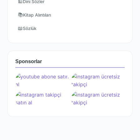
🕌
Dini Sözler
📚
Kitap Alıntıları
📖
Sözlük
Sponsorlar