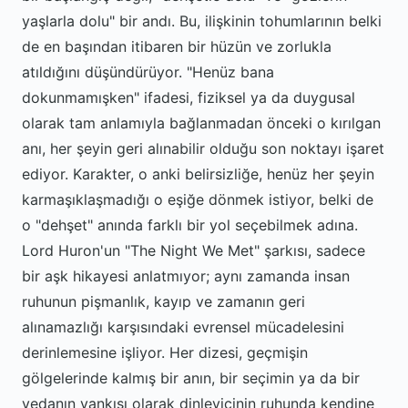
yaşlarla dolu" bir andı. Bu, ilişkinin tohumlarının belki
de en başından itibaren bir hüzün ve zorlukla
atıldığını düşündürüyor. "Henüz bana
dokunmamışken" ifadesi, fiziksel ya da duygusal
olarak tam anlamıyla bağlanmadan önceki o kırılgan
anı, her şeyin geri alınabilir olduğu son noktayı işaret
ediyor. Karakter, o anki belirsizliğe, henüz her şeyin
karmaşıklaşmadığı o eşiğe dönmek istiyor, belki de
o "dehşet" anında farklı bir yol seçebilmek adına.
Lord Huron'un "The Night We Met" şarkısı, sadece
bir aşk hikayesi anlatmıyor; aynı zamanda insan
ruhunun pişmanlık, kayıp ve zamanın geri
alınamazlığı karşısındaki evrensel mücadelesini
derinlemesine işliyor. Her dizesi, geçmişin
gölgelerinde kalmış bir anın, bir seçimin ya da bir
vedanın yankısı olarak dinleyicinin ruhunda kendine