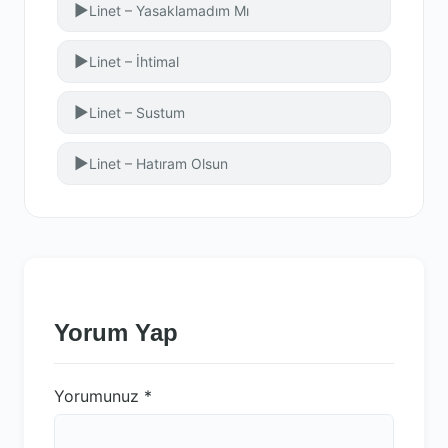
▶
Linet – Yasaklamadım Mı
▶
Linet – İhtimal
▶
Linet – Sustum
▶
Linet – Hatıram Olsun
Yorum Yap
Yorumunuz
*