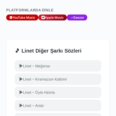
PLATFORMLARDA DINLE
YouTube Music
Apple Music
Deezer
🎵 Linet Diğer Şarkı Sözleri
▶
Linet – Meğerse
▶
Linet – Kıramazsın Kalbimi
▶
Linet – Öyle Hatırla
▶
Linet – Anlat