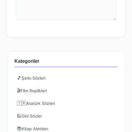
Kategoriler
🎵
Şarkı Sözleri
🎬
Film Replikleri
🇹🇷
Atatürk Sözleri
🕌
Dini Sözler
📚
Kitap Alıntıları