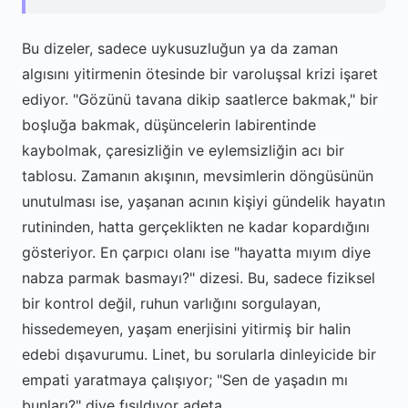
Bu dizeler, sadece uykusuzluğun ya da zaman
algısını yitirmenin ötesinde bir varoluşsal krizi işaret
ediyor. "Gözünü tavana dikip saatlerce bakmak," bir
boşluğa bakmak, düşüncelerin labirentinde
kaybolmak, çaresizliğin ve eylemsizliğin acı bir
tablosu. Zamanın akışının, mevsimlerin döngüsünün
unutulması ise, yaşanan acının kişiyi gündelik hayatın
rutininden, hatta gerçeklikten ne kadar kopardığını
gösteriyor. En çarpıcı olanı ise "hayatta mıyım diye
nabza parmak basmayı?" dizesi. Bu, sadece fiziksel
bir kontrol değil, ruhun varlığını sorgulayan,
hissedemeyen, yaşam enerjisini yitirmiş bir halin
edebi dışavurumu. Linet, bu sorularla dinleyicide bir
empati yaratmaya çalışıyor; "Sen de yaşadın mı
bunları?" diye fısıldıyor adeta.