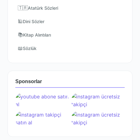
🇹🇷
Atatürk Sözleri
🕌
Dini Sözler
📚
Kitap Alıntıları
📖
Sözlük
Sponsorlar