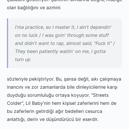
olan bağlılığını ve azmini
I'ma practice, so I master it, I ain't dependin'
on no luck / I was goin' through some stuff
and didn't want to rap, almost said, "Fuck it" /
They been patiently waitin' on me, I gotta
turn up
sözleriyle pekiştiriyor. Bu, şansa değil, sıkı çalışmaya
inancını ve zor zamanlarda bile dinleyicilerine karşı
duyduğu sorumluluğu ortaya koyuyor. "Streets
Colder", Lil Baby'nin hem kişisel zaferlerini hem de
bu zaferlerin getirdiği ağır bedelleri cesurca
anlattığı, derin ve düşündürücü bir eserdir.