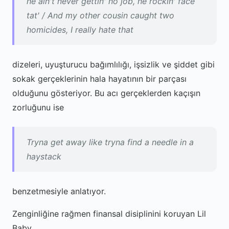
he ain't never gettin' no job, he rockin' face
tat' / And my other cousin caught two
homicides, I really hate that
dizeleri, uyuşturucu bağımlılığı, işsizlik ve şiddet gibi
sokak gerçeklerinin hala hayatının bir parçası
olduğunu gösteriyor. Bu acı gerçeklerden kaçışın
zorluğunu ise
Tryna get away like tryna find a needle in a
haystack
benzetmesiyle anlatıyor.
Zenginliğine rağmen finansal disiplinini koruyan Lil
Baby,