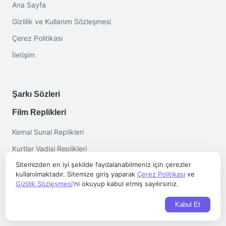
Ana Sayfa
Gizlilik ve Kullanım Sözleşmesi
Çerez Politikası
İletişim
Şarkı Sözleri
Film Replikleri
Kemal Sunal Replikleri
Kurtlar Vadisi Replikleri
Sitemizden en iyi şekilde faydalanabilmeniz için çerezler
Gibi Replikleri
kullanılmaktadır. Sitemize giriş yaparak
Çerez Politikası
ve
Yılmaz Güney Sözleri
Gizlilik Sözleşmesi
'ni okuyup kabul etmiş sayılırsınız.
Behzat Ç. Replikleri
Kabul Et
Kolpaçino Replikleri ✔️