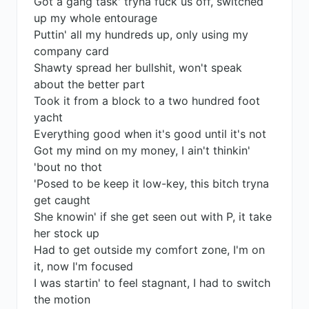
Got a gang task' tryna fuck us off, switched
up my whole entourage
Puttin' all my hundreds up, only using my
company card
Shawty spread her bullshit, won't speak
about the better part
Took it from a block to a two hundred foot
yacht
Everything good when it's good until it's not
Got my mind on my money, I ain't thinkin'
'bout no thot
'Posed to be keep it low-key, this bitch tryna
get caught
Shе knowin' if she get seen out with P, it take
hеr stock up
Had to get outside my comfort zone, I'm on
it, now I'm focused
I was startin' to feel stagnant, I had to switch
the motion