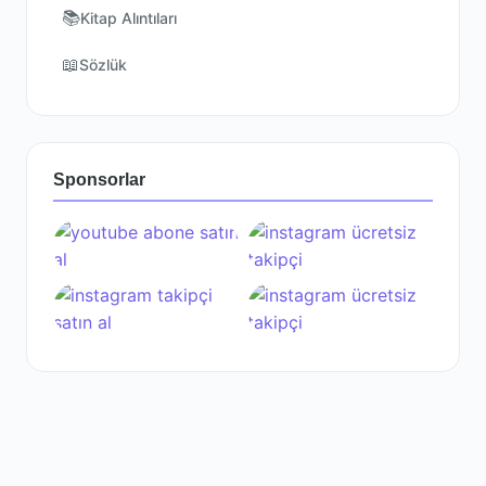
📚
Kitap Alıntıları
📖
Sözlük
Sponsorlar