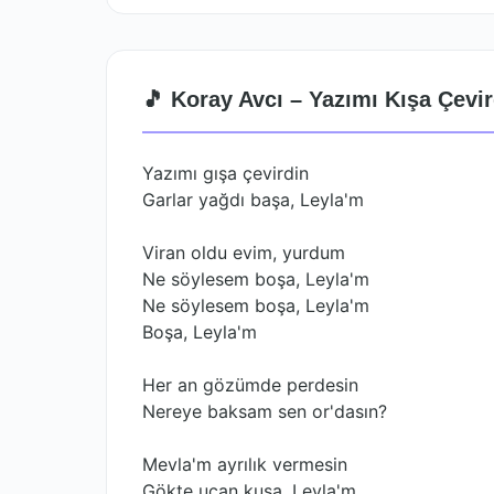
🎵 Koray Avcı – Yazımı Kışa Çevir
Yazımı gışa çevirdin
Garlar yağdı başa, Leyla'm
Viran oldu evim, yurdum
Ne söylesem boşa, Leyla'm
Ne söylesem boşa, Leyla'm
Boşa, Leyla'm
Her an gözümde perdesin
Nereye baksam sen or'dasın?
Mevla'm ayrılık vermesin
Gökte uçan kuşa, Leyla'm