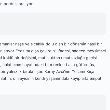
ün perdesi aralıyor:
 zamanlar neşe ve sıcaklık dolu olan bir dönemin nasıl bir
latıyor. "Yazımı gışa çevirdin" ifadesi, sadece mevsimsel
i köklü bir değişimi, mutluluktan umutsuzluğa geçişi
, anlatıcının hayatındaki tüm renkleri alıp götürmüş,
ir yalnızlık bırakmıştır. Koray Avcı’nın "Yazımı Kışa
nlatım, dinleyicinin kendi yaşamındaki kayıplarla empati