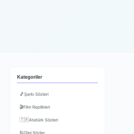
Kategoriler
🎵
Şarkı Sözleri
🎬
Film Replikleri
🇹🇷
Atatürk Sözleri
🕌
Dini Sözler