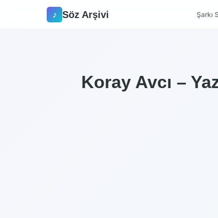
Söz Arşivi
♪
Şarkı S
Koray Avcı – Yaz