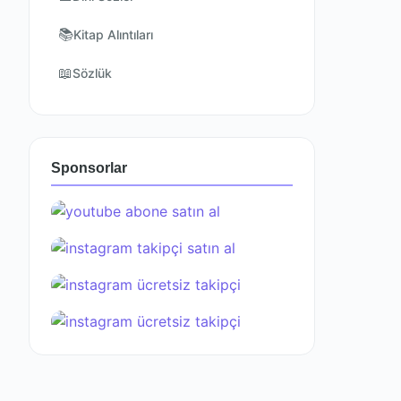
📚
Kitap Alıntıları
📖
Sözlük
Sponsorlar