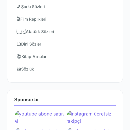
🎵
Şarkı Sözleri
🎬
Film Replikleri
🇹🇷
Atatürk Sözleri
🕌
Dini Sözler
📚
Kitap Alıntıları
📖
Sözlük
Sponsorlar