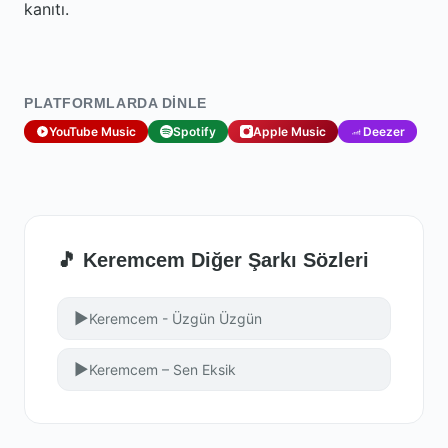
kanıtı.
PLATFORMLARDA DINLE
YouTube Music
Spotify
Apple Music
Deezer
🎵 Keremcem Diğer Şarkı Sözleri
▶
Keremcem - Üzgün Üzgün
▶
Keremcem – Sen Eksik