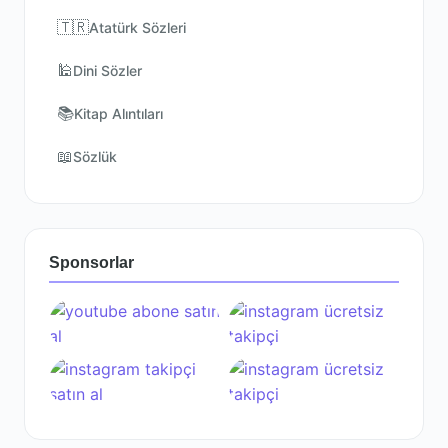
🇹🇷
Atatürk Sözleri
🕌
Dini Sözler
📚
Kitap Alıntıları
📖
Sözlük
Sponsorlar