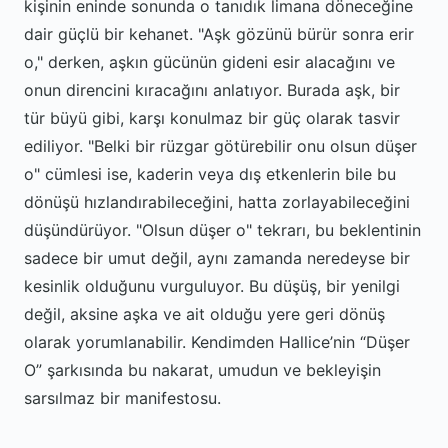
kişinin eninde sonunda o tanıdık limana döneceğine
dair güçlü bir kehanet. "Aşk gözünü bürür sonra erir
o," derken, aşkın gücünün gideni esir alacağını ve
onun direncini kıracağını anlatıyor. Burada aşk, bir
tür büyü gibi, karşı konulmaz bir güç olarak tasvir
ediliyor. "Belki bir rüzgar götürebilir onu olsun düşer
o" cümlesi ise, kaderin veya dış etkenlerin bile bu
dönüşü hızlandırabileceğini, hatta zorlayabileceğini
düşündürüyor. "Olsun düşer o" tekrarı, bu beklentinin
sadece bir umut değil, aynı zamanda neredeyse bir
kesinlik olduğunu vurguluyor. Bu düşüş, bir yenilgi
değil, aksine aşka ve ait olduğu yere geri dönüş
olarak yorumlanabilir. Kendimden Hallice’nin “Düşer
O” şarkısında bu nakarat, umudun ve bekleyişin
sarsılmaz bir manifestosu.