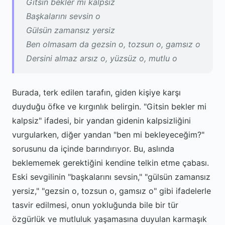
Gitsin bekler mi kalpsiz
Başkalarını sevsin o
Gülsün zamansız yersiz
Ben olmasam da gezsin o, tozsun o, gamsız o
Dersini almaz arsız o, yüzsüz o, mutlu o
Burada, terk edilen tarafın, giden kişiye karşı
duyduğu öfke ve kırgınlık belirgin. "Gitsin bekler mi
kalpsiz" ifadesi, bir yandan gidenin kalpsizliğini
vurgularken, diğer yandan "ben mi bekleyeceğim?"
sorusunu da içinde barındırıyor. Bu, aslında
beklememek gerektiğini kendine telkin etme çabası.
Eski sevgilinin "başkalarını sevsin," "gülsün zamansız
yersiz," "gezsin o, tozsun o, gamsız o" gibi ifadelerle
tasvir edilmesi, onun yokluğunda bile bir tür
özgürlük ve mutluluk yaşamasına duyulan karmaşık