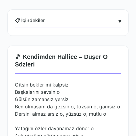
📋 İçindekiler
▾
🎵 Kendimden Hallice – Düşer O
Sözleri
Gitsin bekler mi kalpsiz
Başkalarını sevsin o
Gülsün zamansız yersiz
Ben olmasam da gezsin o, tozsun o, gamsız o
Dersini almaz arsız o, yüzsüz o, mutlu o
Yatağını özler dayanamaz döner o
Aşk gözünü bürür sonra erir o