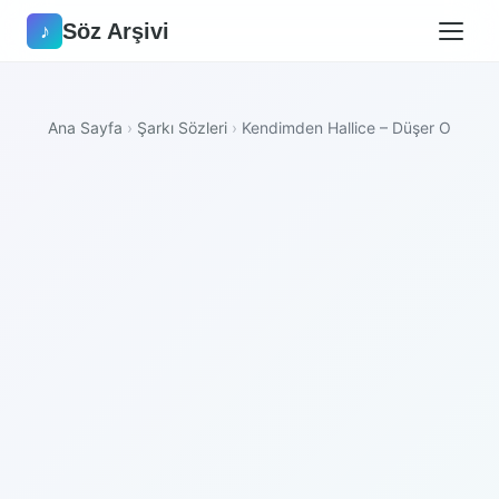
Söz Arşivi
♪
Ana Sayfa
›
Şarkı Sözleri
›
Kendimden Hallice – Düşer O