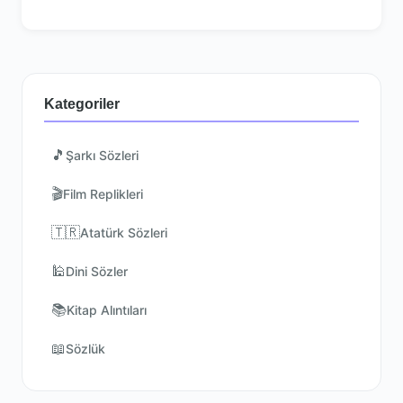
Kategoriler
🎵
Şarkı Sözleri
🎬
Film Replikleri
🇹🇷
Atatürk Sözleri
🕌
Dini Sözler
📚
Kitap Alıntıları
📖
Sözlük