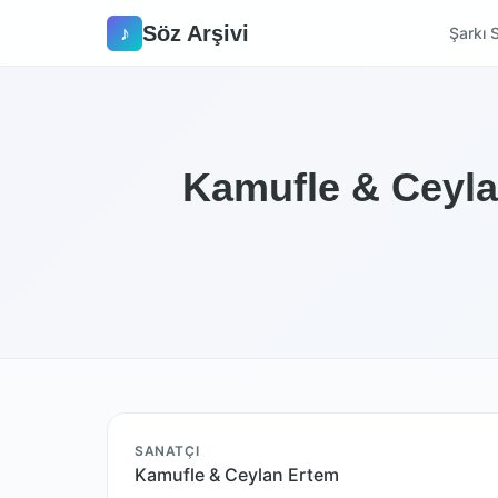
Söz Arşivi
♪
Şarkı S
Kamufle & Ceylan
SANATÇI
Kamufle & Ceylan Ertem