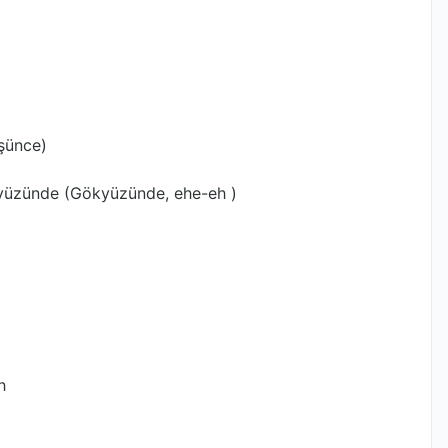
şünce)
yüzünde (Gökyüzünde, ehe-eh )
h