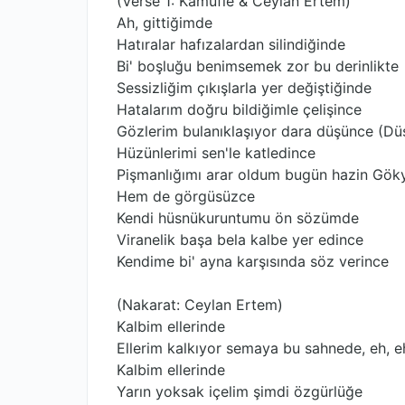
(Verse 1: Kamufle & Ceylan Ertem)
Ah, gittiğimde
Hatıralar hafızalardan silindiğinde
Bi' boşluğu benimsemek zor bu derinlikte
Sessizliğim çıkışlarla yer değiştiğinde
Hatalarım doğru bildiğimle çelişince
Gözlerim bulanıklaşıyor dara düşünce (Dü
Hüzünlerimi sen'le katledince
Pişmanlığımı arar oldum bugün hazin Gök
Hem de görgüsüzce
Kendi hüsnükuruntumu ön sözümde
Viranelik başa bela kalbe yer edince
Kendime bi' ayna karşısında söz verince
(Nakarat: Ceylan Ertem)
Kalbim ellerinde
Ellerim kalkıyor semaya bu sahnede, eh, e
Kalbim ellerinde
Yarın yoksak içelim şimdi özgürlüğe