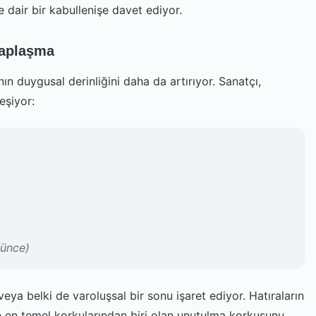
e dair bir kabullenişe davet ediyor.
saplaşma
nın duygusal derinliğini daha da artırıyor. Sanatçı,
eşiyor:
şünce)
ı veya belki de varoluşsal bir sonu işaret ediyor. Hatıraların
n en temel korkularından biri olan unutulma korkusunu