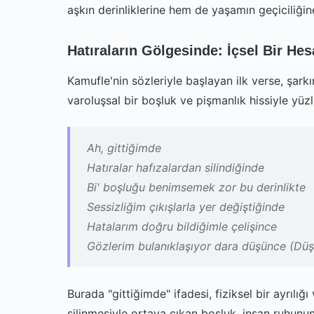
aşkın derinliklerine hem de yaşamın geçiciliğin
Hatıraların Gölgesinde: İçsel Bir He
Kamufle'nin sözleriyle başlayan ilk verse, şarkı
varoluşsal bir boşluk ve pişmanlık hissiyle yüzl
Ah, gittiğimde
Hatıralar hafızalardan silindiğinde
Bi' boşluğu benimsemek zor bu derinlikte
Sessizliğim çıkışlarla yer değiştiğinde
Hatalarım doğru bildiğimle çelişince
Gözlerim bulanıklaşıyor dara düşünce (Dü
Burada "gittiğimde" ifadesi, fiziksel bir ayrılığ
silinmesiyle ortaya çıkan boşluk, insan ruhunu