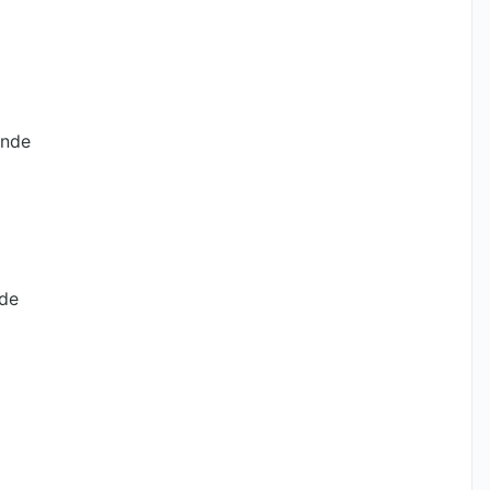
inde
nde