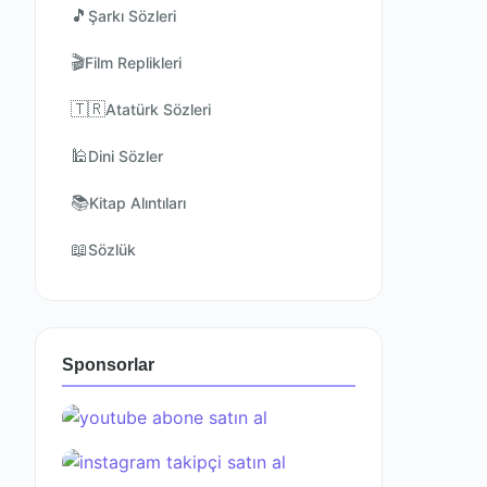
🎵
Şarkı Sözleri
🎬
Film Replikleri
🇹🇷
Atatürk Sözleri
🕌
Dini Sözler
📚
Kitap Alıntıları
📖
Sözlük
Sponsorlar