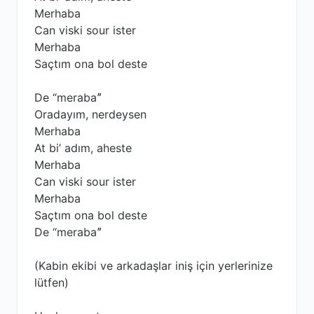
Merhaba
Can viski sour ister
Merhaba
Saçtım ona bol deste
De “merabaˮ
Oradayım, nerdeysen
Merhaba
At bi’ adım, aheste
Merhaba
Can viski sour ister
Merhaba
Saçtım ona bol deste
De “merabaˮ
(Kabin ekibi ve arkadaşlar iniş için yerlerinize
lütfen)