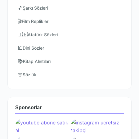
🎵
Şarkı Sözleri
🎬
Film Replikleri
🇹🇷
Atatürk Sözleri
🕌
Dini Sözler
📚
Kitap Alıntıları
📖
Sözlük
Sponsorlar