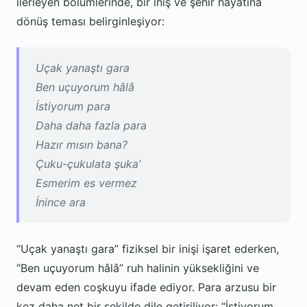
ilerleyen bölümlerinde, bir iniş ve şehir hayatına
dönüş teması belirginleşiyor:
Uçak yanaştı gara
Ben uçuyorum hâlâ
İstiyorum para
Daha daha fazla para
Hazır mısın bana?
Çuku-çukulata şuka’
Esmerim es vermez
İnince ara
“Uçak yanaştı gara” fiziksel bir inişi işaret ederken,
“Ben uçuyorum hâlâ” ruh halinin yüksekliğini ve
devam eden coşkuyu ifade ediyor. Para arzusu bir
kez daha net bir şekilde dile getiriliyor: “İstiyorum