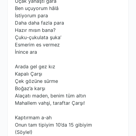
Uçak yanaştı gara
Ben uçuyorum hâlâ
İstiyorum para
Daha daha fazla para
Hazır mısın bana?
Çuku-çukulata şuka’
Esmerim es vermez
İnince ara
Arada gel gez kız
Kapalı Çarşı
Çek gözüne sürme
Boğaz’a karşı
Alaçatı maden, benim tüm altın
Mahallem vahşi, taraftar Çarşı!
Kaptırmam a-ah
Onun tam tipiyim 10’da 15 gibiyim
(Söyle!)