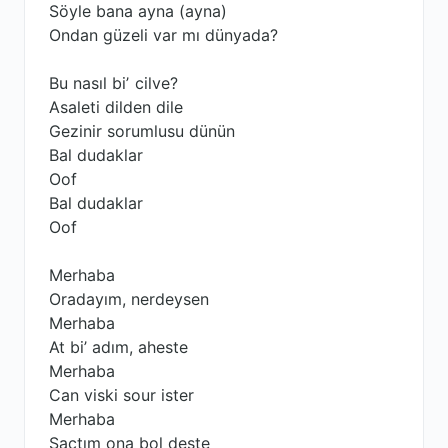
Söyle bana ayna (ayna)
Ondan güzeli var mı dünyada?
Bu nasıl biʼ cilve?
Asaleti dilden dile
Gezinir sorumlusu dünün
Bal dudaklar
Oof
Bal dudaklar
Oof
Merhaba
Oradayım, nerdeysen
Merhaba
At bi’ adım, aheste
Merhaba
Can viski sour ister
Merhaba
Saçtım ona bol deste