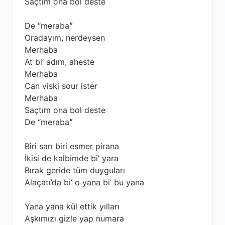
Saçtım ona bol deste
De “merabaˮ
Oradayım, nerdeysen
Merhaba
At bi’ adım, aheste
Merhaba
Can viski sour ister
Merhaba
Saçtım ona bol deste
De “merabaˮ
Biri sarı biri esmer pirana
İkisi de kalbimde bi’ yara
Bırak geride tüm duyguları
Alaçatı’da bi’ o yana bi’ bu yana
Yana yana kül ettik yılları
Aşkımızı gizle yap numara