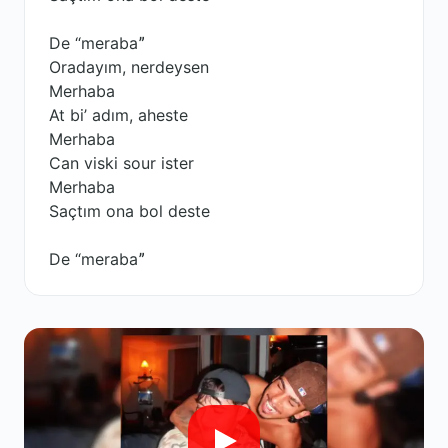
De “merabaˮ
Oradayım, nerdeysen
Merhaba
At bi’ adım, aheste
Merhaba
Can viski sour ister
Merhaba
Saçtım ona bol deste
De “merabaˮ