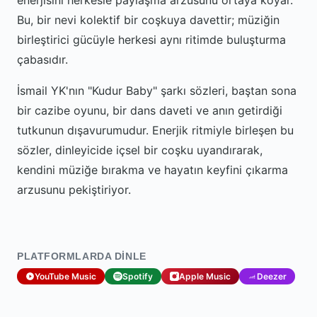
enerjisini herkesle paylaşma arzusunu ortaya koyar.
Bu, bir nevi kolektif bir coşkuya davettir; müziğin
birleştirici gücüyle herkesi aynı ritimde buluşturma
çabasıdır.
İsmail YK'nın "Kudur Baby" şarkı sözleri, baştan sona
bir cazibe oyunu, bir dans daveti ve anın getirdiği
tutkunun dışavurumudur. Enerjik ritmiyle birleşen bu
sözler, dinleyicide içsel bir coşku uyandırarak,
kendini müziğe bırakma ve hayatın keyfini çıkarma
arzusunu pekiştiriyor.
PLATFORMLARDA DINLE
YouTube Music
Spotify
Apple Music
Deezer