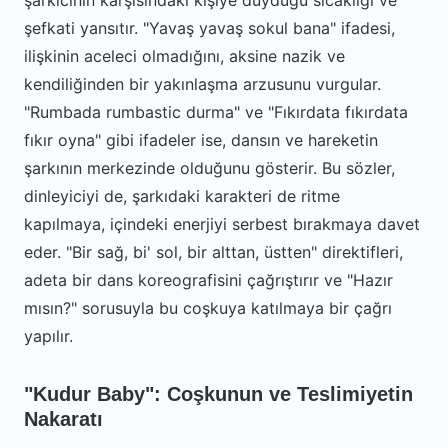
şarkıcının karşısındaki kişiye duyduğu sıcaklığı ve
şefkati yansıtır. "Yavaş yavaş sokul bana" ifadesi,
ilişkinin aceleci olmadığını, aksine nazik ve
kendiliğinden bir yakınlaşma arzusunu vurgular.
"Rumbada rumbastic durma" ve "Fıkırdata fıkırdata
fıkır oyna" gibi ifadeler ise, dansın ve hareketin
şarkının merkezinde olduğunu gösterir. Bu sözler,
dinleyiciyi de, şarkıdaki karakteri de ritme
kapılmaya, içindeki enerjiyi serbest bırakmaya davet
eder. "Bir sağ, bi' sol, bir alttan, üstten" direktifleri,
adeta bir dans koreografisini çağrıştırır ve "Hazır
mısın?" sorusuyla bu coşkuya katılmaya bir çağrı
yapılır.
"Kudur Baby": Coşkunun ve Teslimiyetin
Nakaratı