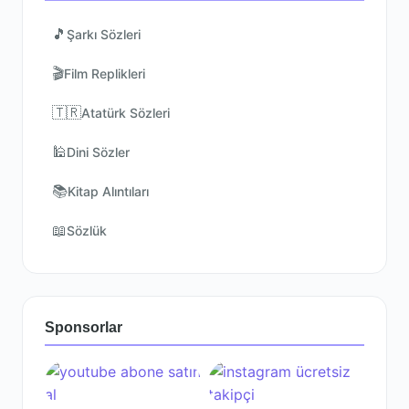
🎵
Şarkı Sözleri
🎬
Film Replikleri
🇹🇷
Atatürk Sözleri
🕌
Dini Sözler
📚
Kitap Alıntıları
📖
Sözlük
Sponsorlar