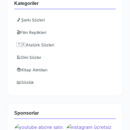
Kategoriler
🎵
Şarkı Sözleri
🎬
Film Replikleri
🇹🇷
Atatürk Sözleri
🕌
Dini Sözler
📚
Kitap Alıntıları
📖
Sözlük
Sponsorlar