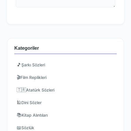
Kategoriler
🎵
Şarkı Sözleri
🎬
Film Replikleri
🇹🇷
Atatürk Sözleri
🕌
Dini Sözler
📚
Kitap Alıntıları
📖
Sözlük