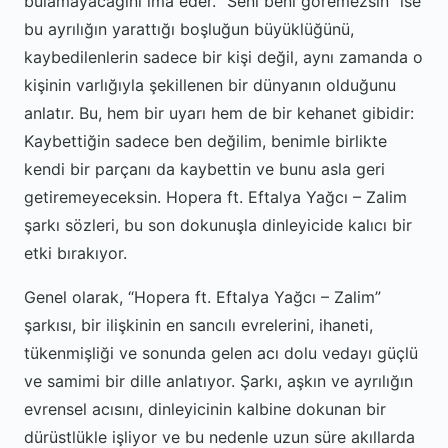
bulamayacağını ima eder. “Seni beni göremezsin” ise
bu ayrılığın yarattığı boşluğun büyüklüğünü,
kaybedilenlerin sadece bir kişi değil, aynı zamanda o
kişinin varlığıyla şekillenen bir dünyanın olduğunu
anlatır. Bu, hem bir uyarı hem de bir kehanet gibidir:
Kaybettiğin sadece ben değilim, benimle birlikte
kendi bir parçanı da kaybettin ve bunu asla geri
getiremeyeceksin. Hopera ft. Eftalya Yağcı – Zalim
şarkı sözleri, bu son dokunuşla dinleyicide kalıcı bir
etki bırakıyor.
Genel olarak, “Hopera ft. Eftalya Yağcı – Zalim”
şarkısı, bir ilişkinin en sancılı evrelerini, ihaneti,
tükenmişliği ve sonunda gelen acı dolu vedayı güçlü
ve samimi bir dille anlatıyor. Şarkı, aşkın ve ayrılığın
evrensel acısını, dinleyicinin kalbine dokunan bir
dürüstlükle işliyor ve bu nedenle uzun süre akıllarda