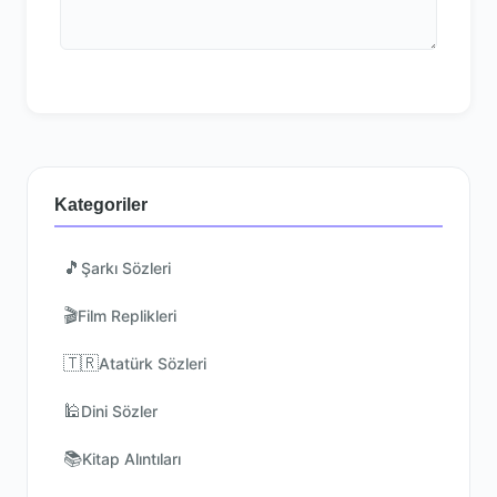
Kategoriler
🎵
Şarkı Sözleri
🎬
Film Replikleri
🇹🇷
Atatürk Sözleri
🕌
Dini Sözler
📚
Kitap Alıntıları