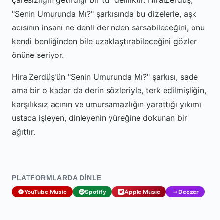
çaresizliğin getirdiği bir tür deliliktir. HiraiZerdüş,
"Senin Umurunda Mı?" şarkısında bu dizelerle, aşk
acısının insanı ne denli derinden sarsabileceğini, onu
kendi benliğinden bile uzaklaştırabileceğini gözler
önüne seriyor.
HiraiZerdüş'ün "Senin Umurunda Mı?" şarkısı, sade
ama bir o kadar da derin sözleriyle, terk edilmişliğin,
karşılıksız acının ve umursamazlığın yarattığı yıkımı
ustaca işleyen, dinleyenin yüreğine dokunan bir
ağıttır.
PLATFORMLARDA DINLE
YouTube Music
Spotify
Apple Music
Deezer