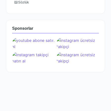
📖
Sözlük
Sponsorlar