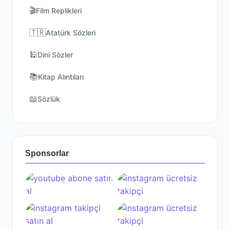
🎬
Film Replikleri
🇹🇷
Atatürk Sözleri
🕌
Dini Sözler
📚
Kitap Alıntıları
📖
Sözlük
Sponsorlar