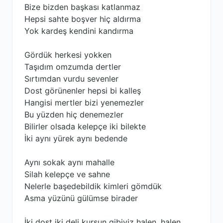
Bize bizden başkası katlanmaz
Hepsi sahte boşver hiç aldırma
Yok kardeş kendini kandırma
Gördük herkesi yokken
Taşıdım omzumda dertler
Sırtımdan vurdu sevenler
Dost görünenler hepsi bi kalleş
Hangisi mertler bizi yenemezler
Bu yüzden hiç denemezler
Bilirler olsada kelepçe iki bilekte
İki aynı yürek aynı bedende
Aynı sokak aynı mahalle
Silah kelepçe ve sahne
Nelerle başedebildik kimleri gömdük
Asma yüzünü gülümse birader
İki dost iki deli kurşun gibiyiz halen, halen