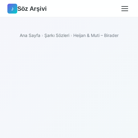
Söz Arşivi
♪
Ana Sayfa
›
Şarkı Sözleri
›
Heijan & Muti – Birader