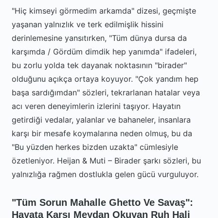
"Hiç kimseyi görmedim arkamda" dizesi, geçmişte
yaşanan yalnızlık ve terk edilmişlik hissini
derinlemesine yansıtırken, "Tüm dünya dursa da
karşımda / Gördüm dimdik hep yanımda" ifadeleri,
bu zorlu yolda tek dayanak noktasının "birader"
olduğunu açıkça ortaya koyuyor. "Çok yandım hep
başa sardığımdan" sözleri, tekrarlanan hatalar veya
acı veren deneyimlerin izlerini taşıyor. Hayatın
getirdiği vedalar, yalanlar ve bahaneler, insanlara
karşı bir mesafe koymalarına neden olmuş, bu da
"Bu yüzden herkes bizden uzakta" cümlesiyle
özetleniyor. Heijan & Muti – Birader şarkı sözleri, bu
yalnızlığa rağmen dostlukla gelen gücü vurguluyor.
"Tüm Sorun Mahalle Ghetto Ve Savaş":
Hayata Karşı Meydan Okuyan Ruh Hali