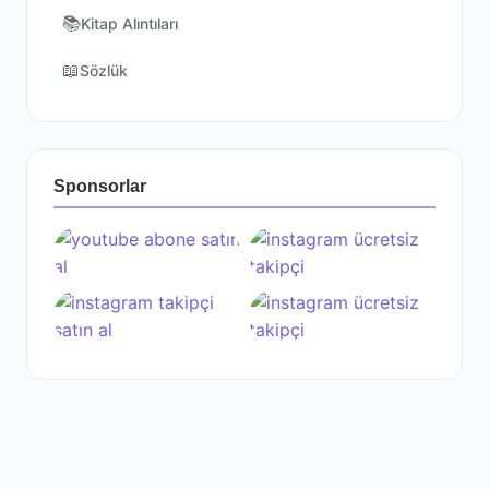
📚
Kitap Alıntıları
📖
Sözlük
Sponsorlar