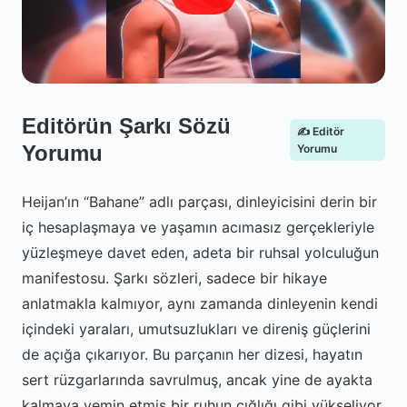
Editörün Şarkı Sözü
✍️ Editör
Yorumu
Yorumu
Heijan’ın “Bahane” adlı parçası, dinleyicisini derin bir
iç hesaplaşmaya ve yaşamın acımasız gerçekleriyle
yüzleşmeye davet eden, adeta bir ruhsal yolculuğun
manifestosu. Şarkı sözleri, sadece bir hikaye
anlatmakla kalmıyor, aynı zamanda dinleyenin kendi
içindeki yaraları, umutsuzlukları ve direniş güçlerini
de açığa çıkarıyor. Bu parçanın her dizesi, hayatın
sert rüzgarlarında savrulmuş, ancak yine de ayakta
kalmaya yemin etmiş bir ruhun çığlığı gibi yükseliyor.