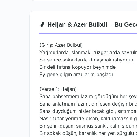
🎵 Heijan & Azer Bülbül – Bu Gece
(Giriş: Azer Bülbül)
Yağmurlarda ıslanmak, rüzgarlarda savru
Serserice sokaklarda dolaşmak istiyorum
Bir deli fırtına kopuyor beynimde
Ey gene çılgın arzularım başladı
(Verse 1: Heijan)
Sana bahsetmem lazım gördüğüm her şe
Sana anlatmam lazım, dinlesen değişir bild
Sana duyduğum hisler bıçak gibi, sırtımd
Nasır tutar yerimde olsan, kaldıramazsın 
Bir şehir düşün, susmuş sanki, kalmış dün
Bir sokak düşün, karanlık her yer, sürgülü