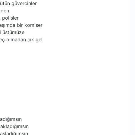
ütün güvercinler
eden
 polisler
başımda bir komiser
i üstümüze
geç olmadan çık gel
ladığımsın
sakladığımsın
asladığımsın