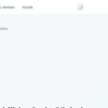
🌙
 Alıntıları
Sözlük
lirim