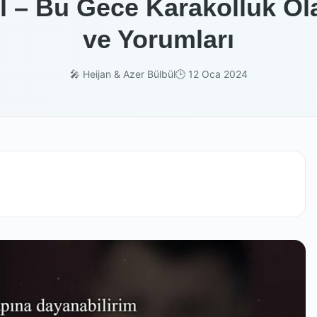
l – Bu Gece Karakolluk Olab
ve Yorumları
🎤 Heijan & Azer Bülbül
🕒 12 Oca 2024