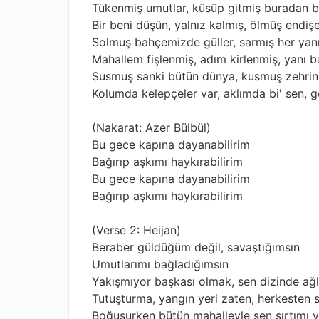
Tükenmiş umutlar, küsüp gitmiş buradan b
Bir beni düşün, yalnız kalmış, ölmüş endiş
Solmuş bahçemizde güller, sarmış her yanı
Mahallem fişlenmiş, adım kirlenmiş, yanı 
Susmuş sanki bütün dünya, kusmuş zehrin
Kolumda kelepçeler var, aklımda bi' sen, 
(Nakarat: Azer Bülbül)
Bu gece kapına dayanabilirim
Bağırıp aşkımı haykırabilirim
Bu gece kapına dayanabilirim
Bağırıp aşkımı haykırabilirim
(Verse 2: Heijan)
Beraber güldüğüm değil, savaştığımsın
Umutlarımı bağladığımsın
Yakışmıyor başkası olmak, sen dizinde ağ
Tutuşturma, yangın yeri zaten, herkesten 
Boğuşurken bütün mahalleyle sen sırtımı y