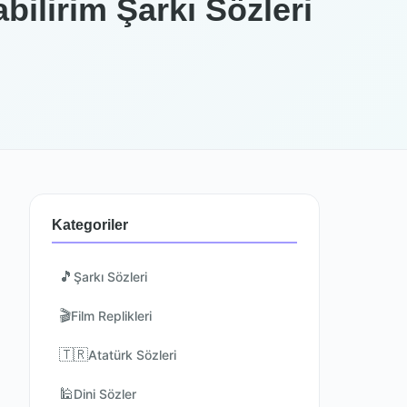
ilirim Şarkı Sözleri
Kategoriler
🎵
Şarkı Sözleri
🎬
Film Replikleri
🇹🇷
Atatürk Sözleri
🕌
Dini Sözler