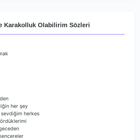
 Karakolluk Olabilirim Sözleri
lmak
yden
iğin her şey
a sevdiğim herkes
gördüklerimi
 geceden
 pencereler