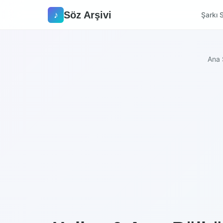
Söz Arşivi
♪
Şarkı S
Ana 