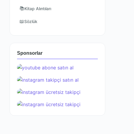
📚
Kitap Alıntıları
📖
Sözlük
Sponsorlar