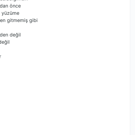
adan önce
en yüzüme
den gitmemiş gibi
den değil
değil
r