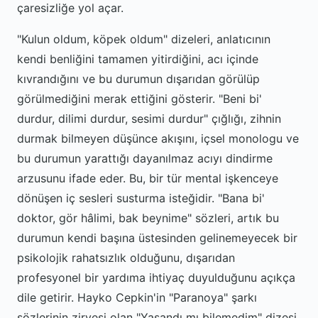
çaresizliğe yol açar.
"Kulun oldum, köpek oldum" dizeleri, anlatıcının
kendi benliğini tamamen yitirdiğini, acı içinde
kıvrandığını ve bu durumun dışarıdan görülüp
görülmediğini merak ettiğini gösterir. "Beni bi'
durdur, dilimi durdur, sesimi durdur" çığlığı, zihnin
durmak bilmeyen düşünce akışını, içsel monologu ve
bu durumun yarattığı dayanılmaz acıyı dindirme
arzusunu ifade eder. Bu, bir tür mental işkenceye
dönüşen iç sesleri susturma isteğidir. "Bana bi'
doktor, gör hâlimi, bak beynime" sözleri, artık bu
durumun kendi başına üstesinden gelinemeyecek bir
psikolojik rahatsızlık olduğunu, dışarıdan
profesyonel bir yardıma ihtiyaç duyulduğunu açıkça
dile getirir. Hayko Cepkin'in "Paranoya" şarkı
sözlerinin zirvesi olan "Yaşandı mı bilemedim" dizesi,