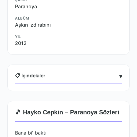
Paranoya
ALBÜM
Aşkın Izdırabını
YIL
2012
📋 İçindekiler
▾
🎵 Hayko Cepkin – Paranoya Sözleri
Bana bi' baktı