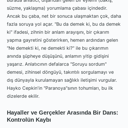
Burada anlatıcı, dışarıdan gelen bir eylemi (bakış,
süzme, yaklaşma) yorumlama çabası içindedir.
Ancak bu çaba, net bir sonuca ulaşmaktan çok, daha
fazla soruya yol açar. "Bu da demek ki, bu da demek
ki" ifadesi, zihnin bir anlam arayışını, bir çıkarım
yapma gayretini gösterirken, hemen ardından gelen
"Ne demekti ki, ne demekti ki?" ile bu çıkarımın
anında şüpheye düşüşünü, anlamın yitip gidişini
yaşarız. Anlatıcının defalarca "Soruyu sordum"
demesi, zihinsel döngüyü, takıntılı sorgulamayı ve
dış dünyayla kurulamayan sağlıklı iletişimi vurgular.
Hayko Cepkin'in "Paranoya"sının tohumları, bu ilk
dizelerde ekilir.
Hayaller ve Gerçekler Arasında Bir Dans:
Kontrolün Kaybı