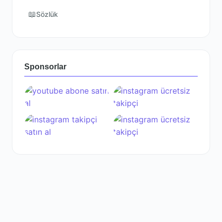
📖
Sözlük
Sponsorlar