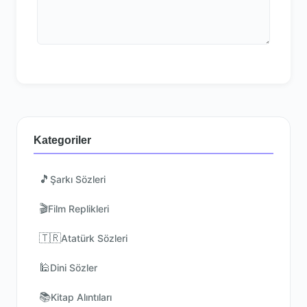
Kategoriler
🎵
Şarkı Sözleri
🎬
Film Replikleri
🇹🇷
Atatürk Sözleri
🕌
Dini Sözler
📚
Kitap Alıntıları