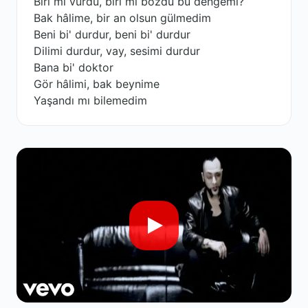
Biri mi vurdu, biri mi bozdu bu dengemi?
Bak hâlime, bir an olsun gülmedim
Beni bi' durdur, beni bi' durdur
Dilimi durdur, vay, sesimi durdur
Bana bi' doktor
Gör hâlimi, bak beynime
Yaşandı mı bilemedim