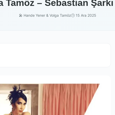
 Tamöz – Sebastian Şarkı 
🎤 Hande Yener & Volga Tamöz
🕒 15 Ara 2025