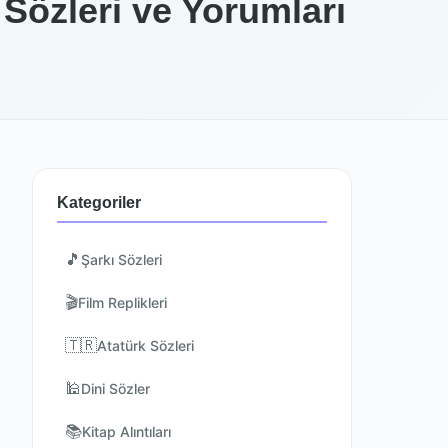
Sözleri ve Yorumları
Kategoriler
🎵
Şarkı Sözleri
🎬
Film Replikleri
🇹🇷
Atatürk Sözleri
🕌
Dini Sözler
📚
Kitap Alıntıları