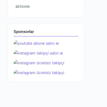
📖
Sözlük
Sponsorlar