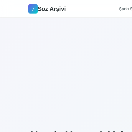
Söz Arşivi
♪
Şarkı S