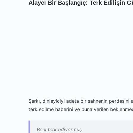
Alaycı Bir Başlangıç: Terk Edilişin 
Şarkı, dinleyiciyi adeta bir sahnenin perdesini a
terk edilme haberini ve buna verilen beklenmedi
Beni terk ediyormuş