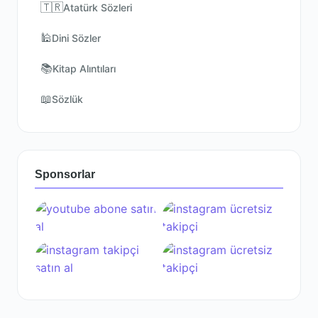
🇹🇷
Atatürk Sözleri
🕌
Dini Sözler
📚
Kitap Alıntıları
📖
Sözlük
Sponsorlar