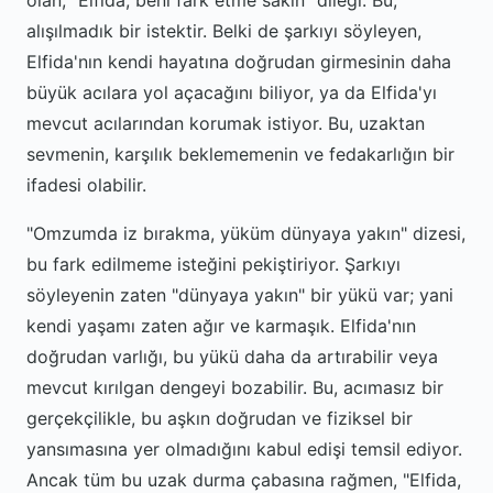
olan, "Elfida, beni fark etme sakın" dileği. Bu,
alışılmadık bir istektir. Belki de şarkıyı söyleyen,
Elfida'nın kendi hayatına doğrudan girmesinin daha
büyük acılara yol açacağını biliyor, ya da Elfida'yı
mevcut acılarından korumak istiyor. Bu, uzaktan
sevmenin, karşılık beklememenin ve fedakarlığın bir
ifadesi olabilir.
"Omzumda iz bırakma, yüküm dünyaya yakın" dizesi,
bu fark edilmeme isteğini pekiştiriyor. Şarkıyı
söyleyenin zaten "dünyaya yakın" bir yükü var; yani
kendi yaşamı zaten ağır ve karmaşık. Elfida'nın
doğrudan varlığı, bu yükü daha da artırabilir veya
mevcut kırılgan dengeyi bozabilir. Bu, acımasız bir
gerçekçilikle, bu aşkın doğrudan ve fiziksel bir
yansımasına yer olmadığını kabul edişi temsil ediyor.
Ancak tüm bu uzak durma çabasına rağmen, "Elfida,