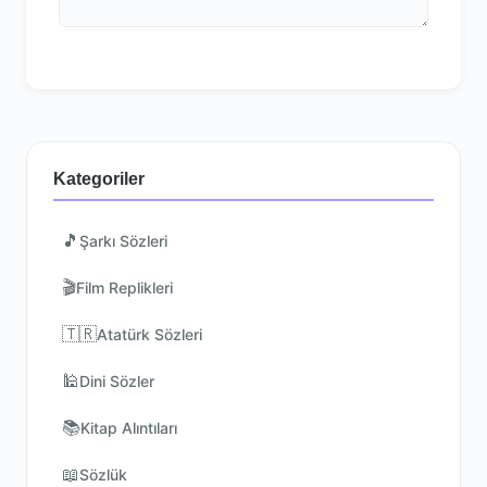
Kategoriler
🎵
Şarkı Sözleri
🎬
Film Replikleri
🇹🇷
Atatürk Sözleri
🕌
Dini Sözler
📚
Kitap Alıntıları
📖
Sözlük