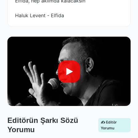
Elfida, hep aklımda kalacaksın
Haluk Levent - Elfida
Editörün Şarkı Sözü
✍️ Editör
Yorumu
Yorumu