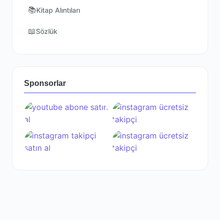
📚
Kitap Alıntıları
📖
Sözlük
Sponsorlar