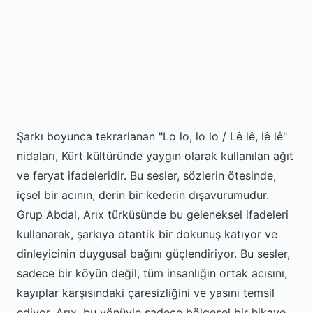
Şarkı boyunca tekrarlanan "Lo lo, lo lo / Lê lê, lê lê"
nidaları, Kürt kültüründe yaygın olarak kullanılan ağıt
ve feryat ifadeleridir. Bu sesler, sözlerin ötesinde,
içsel bir acının, derin bir kederin dışavurumudur.
Grup Abdal, Arıx türküsünde bu geleneksel ifadeleri
kullanarak, şarkıya otantik bir dokunuş katıyor ve
dinleyicinin duygusal bağını güçlendiriyor. Bu sesler,
sadece bir köyün değil, tüm insanlığın ortak acısını,
kayıplar karşısındaki çaresizliğini ve yasını temsil
ediyor. Arıx, bu yönüyle sadece bölgesel bir hikaye