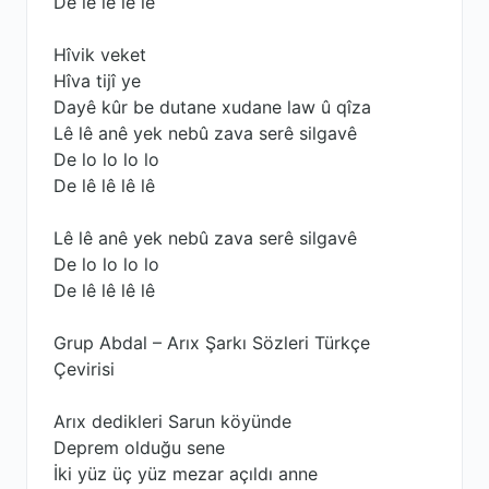
De lê lê lê lê
Hîvik veket
Hîva tijî ye
Dayê kûr be dutane xudane law û qîza
Lê lê anê yek nebû zava serê silgavê
De lo lo lo lo
De lê lê lê lê
Lê lê anê yek nebû zava serê silgavê
De lo lo lo lo
De lê lê lê lê
Grup Abdal – Arıx Şarkı Sözleri Türkçe
Çevirisi
Arıx dedikleri Sarun köyünde
Deprem olduğu sene
İki yüz üç yüz mezar açıldı anne