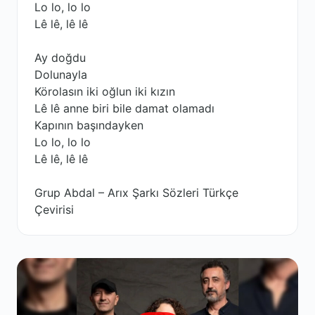
Lo lo, lo lo
Lê lê, lê lê
Ay doğdu
Dolunayla
Körolasın iki oğlun iki kızın
Lê lê anne biri bile damat olamadı
Kapının başındayken
Lo lo, lo lo
Lê lê, lê lê
Grup Abdal – Arıx Şarkı Sözleri Türkçe
Çevirisi