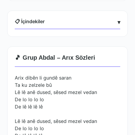
📋 İçindekiler
▾
🎵 Grup Abdal – Arıx Sözleri
Arix dibên li gundê saran
Ta ku zelzele bû
Lê lê anê dused, sêsed mezel vedan
De lo lo lo lo
De lê lê lê lê
Lê lê anê dused, sêsed mezel vedan
De lo lo lo lo