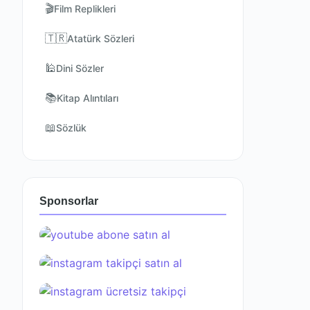
🎬
Film Replikleri
🇹🇷
Atatürk Sözleri
🕌
Dini Sözler
📚
Kitap Alıntıları
📖
Sözlük
Sponsorlar