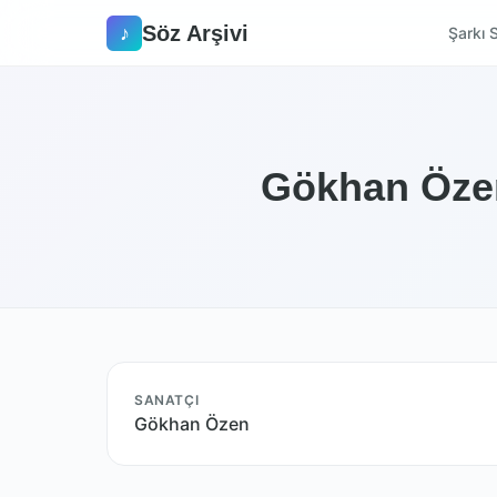
Söz Arşivi
♪
Şarkı S
Gökhan Özen
SANATÇI
Gökhan Özen