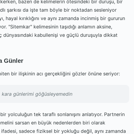
kerken, bazen de kelimelerin ötesindeki bir duruşu, bir
adlı şarkısı da işte tam böyle bir noktadan sesleniyor
cıyı, hayal kırıklığını ve aynı zamanda incinmiş bir gururun
or. "Sitemkar" kelimesinin taşıdığı anlamın aksine,
ç dünyasındaki kabullenişi ve güçlü duruşuyla dikkat
a Günler
 biten bir ilişkinin acı gerçekliğini gözler önüne seriyor:
im kara günlerimi göğüsleyemedin
bir yolculuğun tek taraflı sonlanışını anlatıyor. Partnerin
emelini sarsan en büyük nedenlerden biri olarak
ifadesi, sadece fiziksel bir yokluğu değil, aynı zamanda