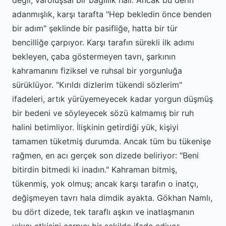
değil, varoluşsal bir bağlılık hali. Ancak bu derin
adanmışlık, karşı tarafta "Hep bekledin önce benden
bir adım" şeklinde bir pasifliğe, hatta bir tür
bencilliğe çarpıyor. Karşı tarafın sürekli ilk adımı
bekleyen, çaba göstermeyen tavrı, şarkının
kahramanını fiziksel ve ruhsal bir yorgunluğa
sürüklüyor. "Kırıldı dizlerim tükendi sözlerim"
ifadeleri, artık yürüyemeyecek kadar yorgun düşmüş
bir bedeni ve söyleyecek sözü kalmamış bir ruh
halini betimliyor. İlişkinin getirdiği yük, kişiyi
tamamen tüketmiş durumda. Ancak tüm bu tükenişe
rağmen, en acı gerçek son dizede beliriyor: "Beni
bitirdin bitmedi ki inadın." Kahraman bitmiş,
tükenmiş, yok olmuş; ancak karşı tarafın o inatçı,
değişmeyen tavrı hala dimdik ayakta. Gökhan Namlı,
bu dört dizede, tek taraflı aşkın ve inatlaşmanın