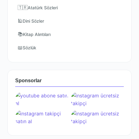
🇹🇷
Atatürk Sözleri
🕌
Dini Sözler
📚
Kitap Alıntıları
📖
Sözlük
Sponsorlar