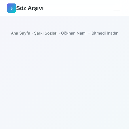
Söz Arşivi
♪
Ana Sayfa
›
Şarkı Sözleri
›
Gökhan Namlı – Bitmedi İnadın