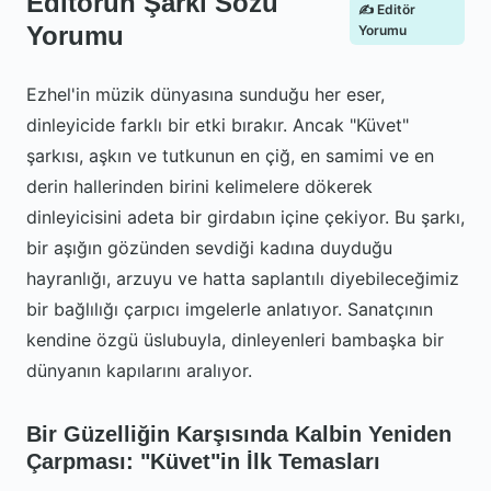
Editörün Şarkı Sözü
✍️ Editör
Yorumu
Yorumu
Ezhel'in müzik dünyasına sunduğu her eser,
dinleyicide farklı bir etki bırakır. Ancak "Küvet"
şarkısı, aşkın ve tutkunun en çiğ, en samimi ve en
derin hallerinden birini kelimelere dökerek
dinleyicisini adeta bir girdabın içine çekiyor. Bu şarkı,
bir aşığın gözünden sevdiği kadına duyduğu
hayranlığı, arzuyu ve hatta saplantılı diyebileceğimiz
bir bağlılığı çarpıcı imgelerle anlatıyor. Sanatçının
kendine özgü üslubuyla, dinleyenleri bambaşka bir
dünyanın kapılarını aralıyor.
Bir Güzelliğin Karşısında Kalbin Yeniden
Çarpması: "Küvet"in İlk Temasları