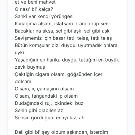
et ve beni mahvet
O nası' bi' kalça?
Sanki var kendi yörüngesi
Kucağıma alsam, ıslatsam oranı öpüp seni
Bacaklarına aksa, sel gibi aşk, sel gibi aşk
Sevişmemiz için basar tatlı telaş, tatlı telaş
Bütün komşular bizi duydu, uyutmadık onlara
uyku
Yaşadığım en harika duygu, tattığım en büyük
zevk buymuş
Çektiğin cigara olsam, göğsünden içeri
dolsam
Olsam, iç çamaşırın olsam
Olsam, tangandaki ip olsam
Dudağındaki ruj, içkindeki buz
Senin gibi olabilen az
Sensin gördüğüm en iyi kız, ah
Deli gibi bi' şey oldum aşkından, isterdim