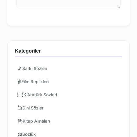
Kategoriler
🎵
Şarkı Sözleri
🎬
Film Replikleri
🇹🇷
Atatürk Sözleri
🕌
Dini Sözler
📚
Kitap Alıntıları
📖
Sözlük