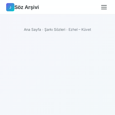
Söz Arşivi
♪
Ana Sayfa
›
Şarkı Sözleri
›
Ezhel – Küvet