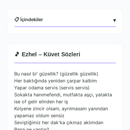
📋 İçindekiler
▾
🎵 Ezhel – Küvet Sözleri
Bu nasıl bi' güzellik? (güzellik güzellik)
Her baktığında yeniden çarpar kalbim
Yapar odama servis (servis servis)
Sokakta hanımefendi, mutfakta aşçı, yatakta
ise of gelir elinden her iş
Kolyene zincir olsam, ayrılmasam yanından
yapamaz oldum sensiz
Seviştiğimiz her dak'ka çıkmaz aklımdan
Bana ne yaptın?