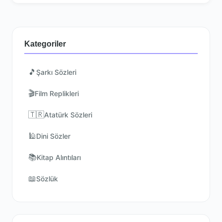
Kategoriler
🎵
Şarkı Sözleri
🎬
Film Replikleri
🇹🇷
Atatürk Sözleri
🕌
Dini Sözler
📚
Kitap Alıntıları
📖
Sözlük