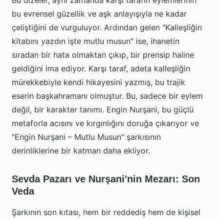
Bu dizeler, aynı zamanda karşı tarafın eylemlerinin
bu evrensel güzellik ve aşk anlayışıyla ne kadar
çeliştiğini de vurguluyor. Ardından gelen "Kalleşliğin
kitabını yazdın işte mutlu musun" ise, ihanetin
sıradan bir hata olmaktan çıkıp, bir prensip haline
geldiğini ima ediyor. Karşı taraf, adeta kalleşliğin
mürekkebiyle kendi hikayesini yazmış, bu trajik
eserin başkahramanı olmuştur. Bu, sadece bir eylem
değil, bir karakter tanımı. Engin Nurşani, bu güçlü
metaforla acısını ve kırgınlığını doruğa çıkarıyor ve
"Engin Nurşani – Mutlu Musun" şarkısının
derinliklerine bir katman daha ekliyor.
Sevda Pazarı ve Nurşani'nin Mezarı: Son
Veda
Şarkının son kıtası, hem bir reddediş hem de kişisel