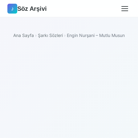
Söz Arşivi
♪
Ana Sayfa
›
Şarkı Sözleri
›
Engin Nurşani – Mutlu Musun