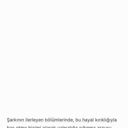
Şarkının ilerleyen bölümlerinde, bu hayal kırıklığıyla
baş etme biçimi olarak yalnızlığa sığınma arzusu