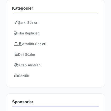
Kategoriler
🎵
Şarkı Sözleri
🎬
Film Replikleri
🇹🇷
Atatürk Sözleri
🕌
Dini Sözler
📚
Kitap Alıntıları
📖
Sözlük
Sponsorlar