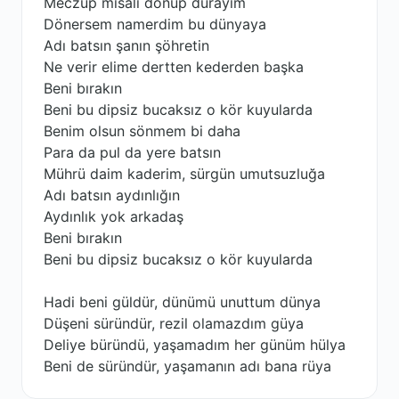
Meczup misali dönüp durayım
Dönersem namerdim bu dünyaya
Adı batsın şanın şöhretin
Ne verir elime dertten kederden başka
Beni bırakın
Beni bu dipsiz bucaksız o kör kuyularda
Benim olsun sönmem bi daha
Para da pul da yere batsın
Mührü daim kaderim, sürgün umutsuzluğa
Adı batsın aydınlığın
Aydınlık yok arkadaş
Beni bırakın
Beni bu dipsiz bucaksız o kör kuyularda
Hadi beni güldür, dünümü unuttum dünya
Düşeni süründür, rezil olamazdım güya
Deliye büründü, yaşamadım her günüm hülya
Beni de süründür, yaşamanın adı bana rüya