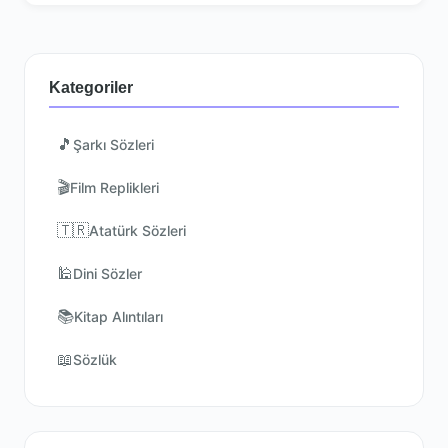
Kategoriler
🎵
Şarkı Sözleri
🎬
Film Replikleri
🇹🇷
Atatürk Sözleri
🕌
Dini Sözler
📚
Kitap Alıntıları
📖
Sözlük