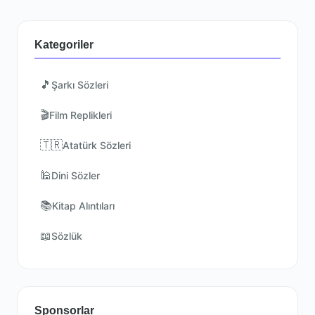
Kategoriler
🎵
Şarkı Sözleri
🎬
Film Replikleri
🇹🇷
Atatürk Sözleri
🕌
Dini Sözler
📚
Kitap Alıntıları
📖
Sözlük
Sponsorlar