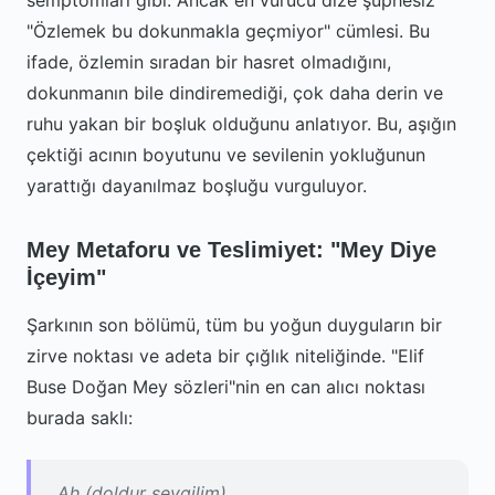
semptomları gibi. Ancak en vurucu dize şüphesiz
"Özlemek bu dokunmakla geçmiyor" cümlesi. Bu
ifade, özlemin sıradan bir hasret olmadığını,
dokunmanın bile dindiremediği, çok daha derin ve
ruhu yakan bir boşluk olduğunu anlatıyor. Bu, aşığın
çektiği acının boyutunu ve sevilenin yokluğunun
yarattığı dayanılmaz boşluğu vurguluyor.
Mey Metaforu ve Teslimiyet: "Mey Diye
İçeyim"
Şarkının son bölümü, tüm bu yoğun duyguların bir
zirve noktası ve adeta bir çığlık niteliğinde. "Elif
Buse Doğan Mey sözleri"nin en can alıcı noktası
burada saklı:
Ah (doldur sevgilim)