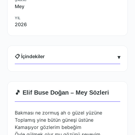
Mey
YIL
2026
📋 İçindekiler
▾
🎵 Elif Buse Doğan – Mey Sözleri
Bakması ne zormuş ah o güzel yüzüne
Toplamış yine bütün güneşi üstüne
Kamaşıyor gözlerim bebeğim
Öyle gülmek olur mu gözünü seveyim