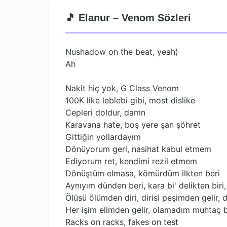
🎵 Elanur – Venom Sözleri
Nushadow on the beat, yeah)
Ah
Nakit hiç yok, G Class Venom
100K like leblebi gibi, most dislike
Cepleri doldur, damn
Karavana hate, boş yere şan şöhret
Gittiğin yollardayım
Dönüyorum geri, nasihat kabul etmem
Ediyorum ret, kendimi rezil etmem
Dönüştüm elmasa, kömürdüm ilkten beri
Aynıyım dünden beri, kara bi' delikten bir
Ölüsü ölümden diri, dirisi peşimden gelir,
Her işim elimden gelir, olamadım muhtaç b
Racks on racks, fakes on test