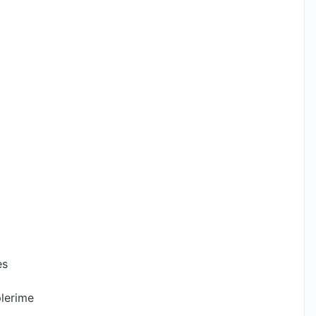
es
lerime