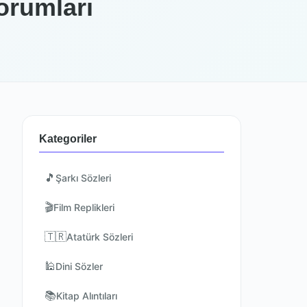
orumları
Kategoriler
🎵
Şarkı Sözleri
🎬
Film Replikleri
🇹🇷
Atatürk Sözleri
🕌
Dini Sözler
📚
Kitap Alıntıları