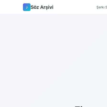
Söz Arşivi
♪
Şarkı S