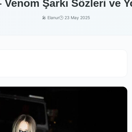
– Venom Şarkı Sözleri ve Y
🎤 Elanur
🕒 23 May 2025