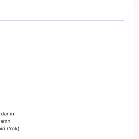
i, damn
 damn
iri (Yok)