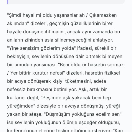
"Şimdi hayal mi oldu yaşananlar ah / Çıkamazken
aklımdan" dizeleri, geçmişin güzelliklerinin birer
hayale dönüşme ihtimalini, ancak aynı zamanda bu
anıların zihinden asla silinemeyeceğini anlatıyor.
"Yine sensizim gözlerim yolda" ifadesi, sürekli bir
bekleyişin, sevilenin dönüşüne dair bitmek bilmeyen
bir umudun yansıması. "Beni öldürür hasretin sormaz
/ Yer bitirir kurutur nefesi" dizeleri, hasretin fiziksel
bir acıya dönüşerek kişiyi tüketmesini, adeta
nefessiz bırakmasını betimliyor. Aşk, artık bir
kurtarıcı değil, "Peşimde aşk yakacak beni hep
yüreğimden" dizesiyle bir avcıya dönüşmüş, yüreği
yakan bir ateşe. "Düşmüşüm yokluğuna ecelim sen"
ise sevilenin yokluğunun ölümle eşdeğer olduğunu,
kaderini onun ellerine teslim ettiğini gösteriyor. "Kaç