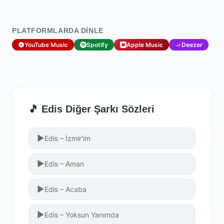
PLATFORMLARDA DINLE
YouTube Music
Spotify
Apple Music
Deezer
🎵 Edis Diğer Şarkı Sözleri
▶
Edis – İzmir'im
▶
Edis – Aman
▶
Edis – Acaba
▶
Edis – Yoksun Yanımda