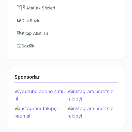
🇹🇷
Atatürk Sözleri
🕌
Dini Sözler
📚
Kitap Alıntıları
📖
Sözlük
Sponsorlar