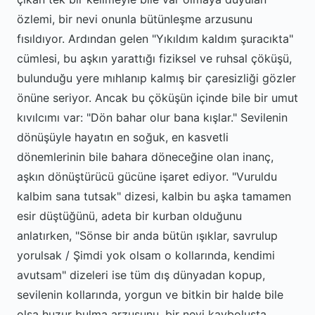
özlemi, bir nevi onunla bütünleşme arzusunu
fısıldıyor. Ardından gelen "Yıkıldım kaldım şuracıkta"
cümlesi, bu aşkın yarattığı fiziksel ve ruhsal çöküşü,
bulunduğu yere mıhlanıp kalmış bir çaresizliği gözler
önüne seriyor. Ancak bu çöküşün içinde bile bir umut
kıvılcımı var: "Dön bahar olur bana kışlar." Sevilenin
dönüşüyle hayatın en soğuk, en kasvetli
dönemlerinin bile bahara döneceğine olan inanç,
aşkın dönüştürücü gücüne işaret ediyor. "Vuruldu
kalbim sana tutsak" dizesi, kalbin bu aşka tamamen
esir düştüğünü, adeta bir kurban olduğunu
anlatırken, "Sönse bir anda bütün ışıklar, savrulup
yorulsak / Şimdi yok olsam o kollarında, kendimi
avutsam" dizeleri ise tüm dış dünyadan kopup,
sevilenin kollarında, yorgun ve bitkin bir halde bile
olsa huzur bulma arzusunu, bir nevi kayboluşta