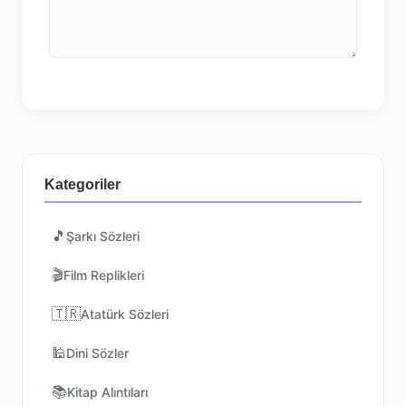
Kategoriler
🎵
Şarkı Sözleri
🎬
Film Replikleri
🇹🇷
Atatürk Sözleri
🕌
Dini Sözler
📚
Kitap Alıntıları