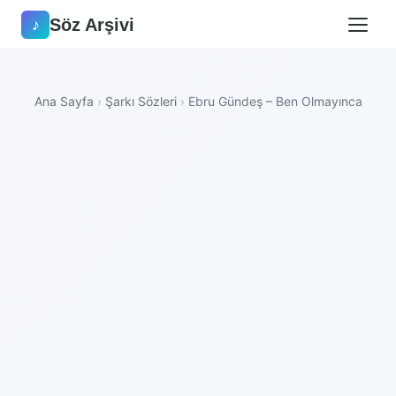
Söz Arşivi
♪
Ana Sayfa
›
Şarkı Sözleri
›
Ebru Gündeş – Ben Olmayınca