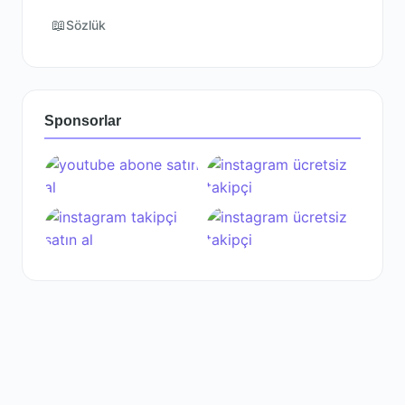
📖
Sözlük
Sponsorlar