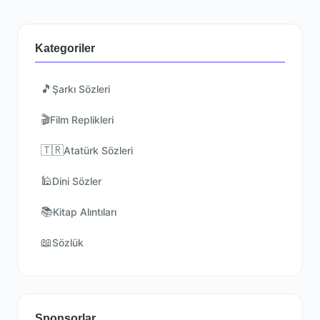
Kategoriler
🎵
Şarkı Sözleri
🎬
Film Replikleri
🇹🇷
Atatürk Sözleri
🕌
Dini Sözler
📚
Kitap Alıntıları
📖
Sözlük
Sponsorlar