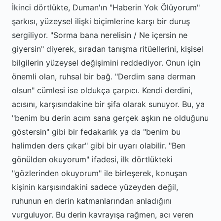
İkinci dörtlükte, Duman'ın "Haberin Yok Ölüyorum"
şarkısı, yüzeysel ilişki biçimlerine karşı bir duruş
sergiliyor. "Sorma bana nerelisin / Ne içersin ne
giyersin" diyerek, sıradan tanışma ritüellerini, kişisel
bilgilerin yüzeysel değişimini reddediyor. Onun için
önemli olan, ruhsal bir bağ. "Derdim sana derman
olsun" cümlesi ise oldukça çarpıcı. Kendi derdini,
acısını, karşısındakine bir şifa olarak sunuyor. Bu, ya
"benim bu derin acım sana gerçek aşkın ne olduğunu
göstersin" gibi bir fedakarlık ya da "benim bu
halimden ders çıkar" gibi bir uyarı olabilir. "Ben
gönülden okuyorum" ifadesi, ilk dörtlükteki
"gözlerinden okuyorum" ile birleşerek, konuşan
kişinin karşısındakini sadece yüzeyden değil,
ruhunun en derin katmanlarından anladığını
vurguluyor. Bu derin kavrayışa rağmen, acı veren