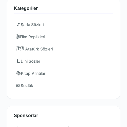
Kategoriler
🎵
Şarkı Sözleri
🎬
Film Replikleri
🇹🇷
Atatürk Sözleri
🕌
Dini Sözler
📚
Kitap Alıntıları
📖
Sözlük
Sponsorlar