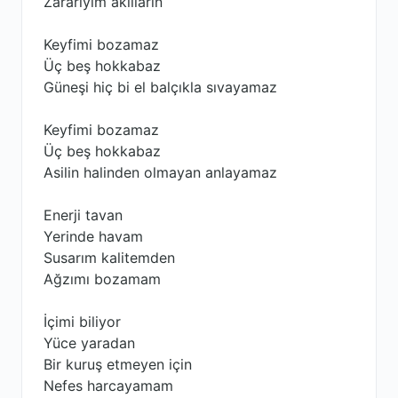
Zararıyım akılların
Keyfimi bozamaz
Üç beş hokkabaz
Güneşi hiç bi el balçıkla sıvayamaz
Keyfimi bozamaz
Üç beş hokkabaz
Asilin halinden olmayan anlayamaz
Enerji tavan
Yerinde havam
Susarım kalitemden
Ağzımı bozamam
İçimi biliyor
Yüce yaradan
Bir kuruş etmeyen için
Nefes harcayamam