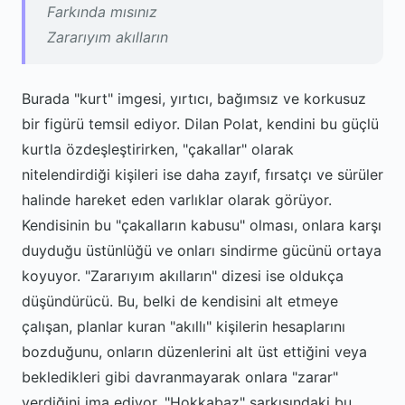
Farkında mısınız
Zararıyım akılların
Burada "kurt" imgesi, yırtıcı, bağımsız ve korkusuz
bir figürü temsil ediyor. Dilan Polat, kendini bu güçlü
kurtla özdeşleştirirken, "çakallar" olarak
nitelendirdiği kişileri ise daha zayıf, fırsatçı ve sürüler
halinde hareket eden varlıklar olarak görüyor.
Kendisinin bu "çakalların kabusu" olması, onlara karşı
duyduğu üstünlüğü ve onları sindirme gücünü ortaya
koyuyor. "Zararıyım akılların" dizesi ise oldukça
düşündürücü. Bu, belki de kendisini alt etmeye
çalışan, planlar kuran "akıllı" kişilerin hesaplarını
bozduğunu, onların düzenlerini alt üst ettiğini veya
bekledikleri gibi davranmayarak onlara "zarar"
verdiğini ima ediyor. "Hokkabaz" şarkısındaki bu